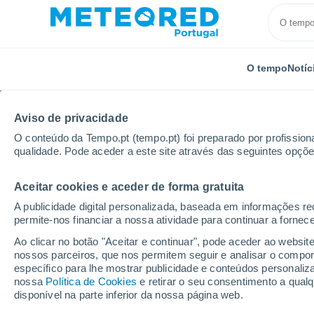
O tempo
Notíc
Aviso de privacidade
O conteúdo da Tempo.pt (tempo.pt) foi preparado por profissiona
qualidade. Pode aceder a este site através das seguintes opçõe
Aceitar cookies e aceder de forma gratuita
Início
Rússia
Oblast de Tula
Zaoksky
Por h
A publicidade digital personalizada, baseada em informações r
permite-nos financiar a nossa atividade para continuar a fornec
Tempo para Zaoksky p
Ao clicar no botão "Aceitar e continuar", pode aceder ao websit
nossos parceiros, que nos permitem seguir e analisar o compo
específico para lhe mostrar publicidade e conteúdos persona
O Tempo 1 - 7 Dias
Por horas
nossa
Política de Cookies
e retirar o seu consentimento a qua
disponível na parte inferior da nossa página web.