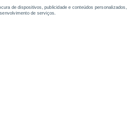
Domingo
9
ocura de dispositivos, publicidade e conteúdos personalizados,
esenvolvimento de serviços.
ksky
20°
Nuvens dispersas
02:00
Sensação T.
20°
20°
Nuvens dispersas
05:00
Sensação T.
20°
25°
Limpo
08:00
Sensação T.
26°
29°
Nuvens dispersas
11:00
Sensação T.
31°
40%