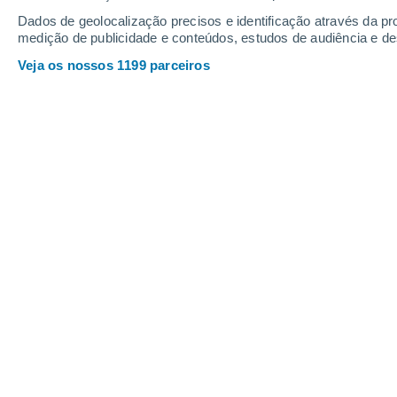
Sexta
7
Sábado
8
Dados de geolocalização precisos e identificação através da pr
medição de publicidade e conteúdos, estudos de audiência e d
Veja os nossos 1199 parceiros
A previsão do tempo por horas: Zao
SEXTA, 07 DE AGOSTO
Pela tarde
Trovoada com céu parcialmente
nublado
Nascer do sol às
04h50m
Pôr-do-sol às
20h20m
Primeira luz às
04:06
Última luz às
21:03
Fase Lunar