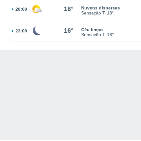
18°
Nuvens dispersas
20:00
Sensação T.
18°
16°
Céu limpo
23:00
Sensação T.
16°