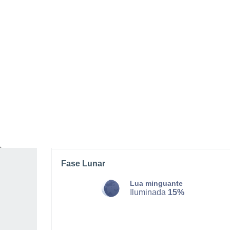
DOMINGO, 09 DE AGOSTO
Pela manhã
Chuva fraca com céu
parcialmente nublado
Nascer do sol às
04h54m
Pôr-do-sol às
20h16m
Primeira luz às
04:11
Última luz às
20:59
Fase Lunar
Lua minguante
Iluminada
15%