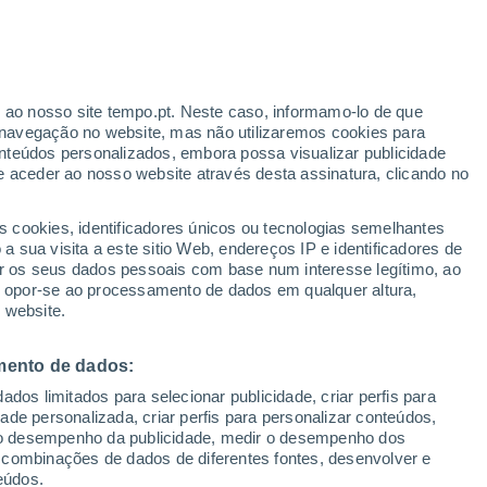
aoksky
VENTO
PRECIPITAÇÃO
r ao nosso site tempo.pt. Neste caso, informamo-lo de que
12
15
18
21
00
03
06
09
12
15
18
21
00
navegação no website, mas não utilizaremos cookies para
nteúdos personalizados, embora possa visualizar publicidade
e aceder ao nosso website através desta assinatura, clicando no
s cookies, identificadores únicos ou tecnologias semelhantes
 sua visita a este sitio Web, endereços IP e identificadores de
25°
24°
r os seus dados pessoais com base num interesse legítimo, ao
24°
22°
ou opor-se ao processamento de dados em qualquer altura,
21°
21°
 website.
20°
18°
18°
17°
17°
16°
mento de dados:
15°
dos limitados para selecionar publicidade, criar perfis para
idade personalizada, criar perfis para personalizar conteúdos,
ir o desempenho da publicidade, medir o desempenho dos
 combinações de dados de diferentes fontes, desenvolver e
0.2
0.2
eúdos.