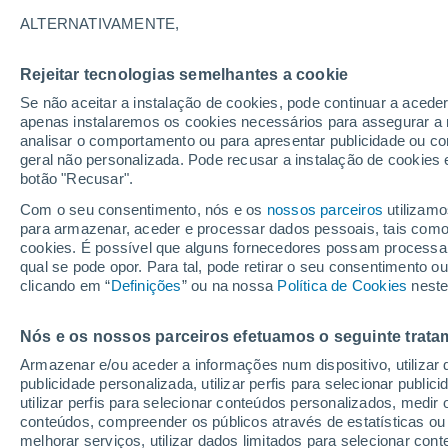
Gráfico do tempo por horas em Z
ALTERNATIVAMENTE,
SÍMBOLO
TEMPERATURA
Rejeitar tecnologias semelhantes a cookie
Se não aceitar a instalação de cookies, pode continuar a acede
00
03
06
09
12
15
18
21
00
03
06
09
apenas instalaremos os cookies necessários para assegurar a 
analisar o comportamento ou para apresentar publicidade ou co
geral não personalizada. Pode recusar a instalação de cookies 
botão "Recusar".
29°
Com o seu consentimento, nós e os
nossos parceiros
utilizamo
para armazenar, aceder e processar dados pessoais, tais como a
25°
cookies. É possível que alguns fornecedores possam processa
31°
23°
qual se pode opor. Para tal, pode retirar o seu consentimento 
22°
21°
20°
clicando em “
Definições
” ou na nossa
Política de Cookies
neste
20°
20°
19°
19°
Nós e os nossos parceiros efetuamos o seguinte trata
Armazenar e/ou aceder a informações num dispositivo, utilizar da
publicidade personalizada, utilizar perfis para selecionar public
utilizar perfis para selecionar conteúdos personalizados, med
2.1
1.6
conteúdos, compreender os públicos através de estatísticas ou
melhorar serviços, utilizar dados limitados para selecionar cont