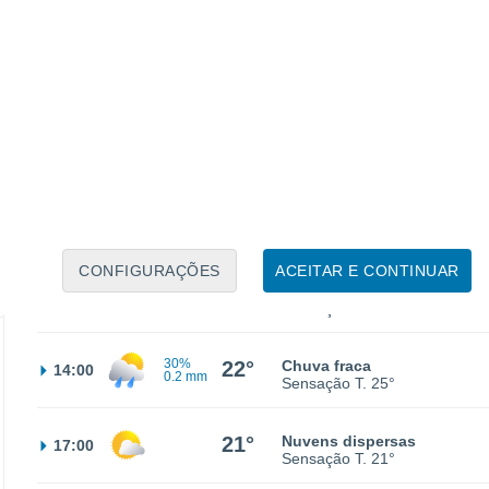
17°
Parcialmente nublado
02:00
Sensação T.
17°
15°
Limpo
05:00
Sensação T.
15°
18°
Limpo
08:00
Sensação T.
18°
CONFIGURAÇÕES
ACEITAR E CONTINUAR
30%
21°
Chuva fraca
11:00
0.2 mm
Sensação T.
21°
30%
22°
Chuva fraca
14:00
0.2 mm
Sensação T.
25°
21°
Nuvens dispersas
17:00
Sensação T.
21°