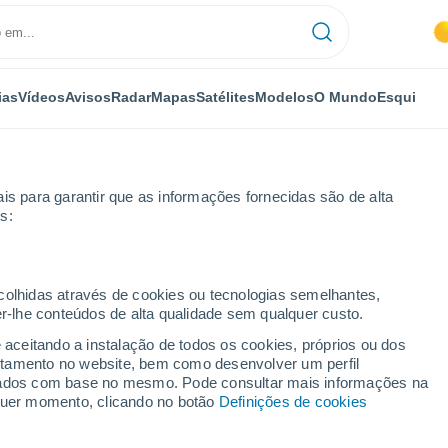
ias
Vídeos
Avisos
Radar
Mapas
Satélites
Modelos
O Mundo
Esqui
is para garantir que as informações fornecidas são de alta
s:
oras
ecolhidas através de cookies ou tecnologias semelhantes,
er-lhe conteúdos de alta qualidade sem qualquer custo.
or horas
e aceitando a instalação de todos os cookies, próprios ou dos
rtamento no website, bem como desenvolver um perfil
lizados com base no mesmo. Pode consultar mais informações na
lquer momento, clicando no botão
Definições de cookies