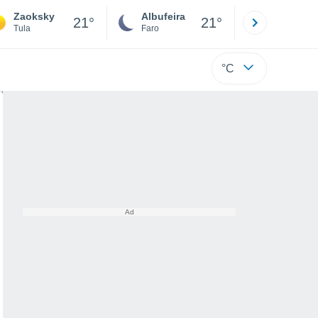
Zaoksky
Albufeira
Lisboa
21°
21°
Tula
Faro
Lisboa
°C