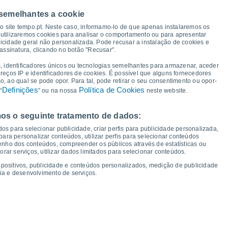
 semelhantes a cookie
36°
33°
so site tempo.pt. Neste caso, informamo-lo de que apenas instalaremos os
33°
32°
32°
32°
31°
31°
utilizaremos cookies para analisar o comportamento ou para apresentar
icidade geral não personalizada. Pode recusar a instalação de cookies e
assinatura, clicando no botão "Recusar".
21°
21°
18°
17°
17°
17°
17°
, identificadores únicos ou tecnologias semelhantes para armazenar, aceder
16°
ereços IP e identificadores de cookies. É possível que alguns fornecedores
 ao qual se pode opor. Para tal, pode retirar o seu consentimento ou opor-
Definições
Política de Cookies
“
” ou na nossa
neste website.
os o seguinte tratamento de dados:
ua
12
Qui
13
Sex
14
Sáb
15
Dom
16
Seg
17
Ter
18
Qua
19
os para selecionar publicidade, criar perfis para publicidade personalizada,
mperatura Mínima
Ponto de orvalho
s para personalizar conteúdos, utilizar perfis para selecionar conteúdos
ho dos conteúdos, compreender os públicos através de estatísticas ou
ar serviços, utilizar dados limitados para selecionar conteúdos.
spositivos, publicidade e conteúdos personalizados, medição de publicidade
ia e desenvolvimento de serviços.
dade para os próximos 14 dias
100
1014
1014
1013
75