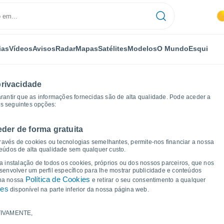
ias
Vídeos
Avisos
Radar
Mapas
Satélites
Modelos
O Mundo
Esqui
privacidade
arantir que as informações fornecidas são de alta qualidade. Pode aceder a
as seguintes opções:
eder de forma gratuita
mite Junction
Gráficos de tempo
ravés de cookies ou tecnologias semelhantes, permite-nos financiar a nossa
teúdos de alta qualidade sem qualquer custo.
 Yosemite Junction - CA
 a instalação de todos os cookies, próprios ou dos nossos parceiros, que nos
nvolver um perfil específico para lhe mostrar publicidade e conteúdos
Política de Cookies
 na nossa
e retirar o seu consentimento a qualquer
ies
disponível na parte inferior da nossa página web.
IVAMENTE,
a e ponto de orvalho para os próximos 14 dias