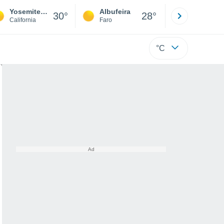
Yosemite Junction
Albufeira
Lisboa
30°
28°
California
Faro
Lisboa
°C