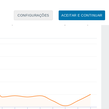
12
12
12
12
12
CONFIGURAÇÕES
ACEITAR E CONTINUAR
N
W
NW
NW
NW
NW
NW
NW
ua
12
Qui
13
Sex
14
Sáb
15
Dom
16
Seg
17
Ter
18
Qua
19
to
Velocidade média do vento