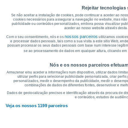
45
41°
39°
Rejeitar tecnologias
39°
40
38°
37°
37°
Se não aceitar a instalação de cookies, pode continuar a aceder ao nos
35
cookies necessários para assegurar a navegação no website, mas não 
30
publicidade ou conteúdos personalizados, embora possa visualizar publ
aceder ao nosso website através desta 
25
23°
23°
22°
22°
22°
21°
20
nossos parceiros
Com o seu consentimento, nós e os
utilizamos cookies
e processar dados pessoais, tais como a sua visita a este sitio Web, end
15
possam processar os seus dados pessoais com base num interesse legítimo,
10
se ao processamento de dados em qualquer altura, clicando em 
5
°C
Nós e os nossos parceiros efetuam
Qui
6
Sex
7
Sáb
8
Dom
9
Seg
10
Ter
11
Q
Armazenar e/ou aceder a informações num dispositivo, utilizar dados limitad
Temperatura Máxima
Te
utilizar perfis para selecionar publicidade personalizada, criar perfi
personalizados, medir o desempenho da publicidade, medir o desempen
combinações de dados de diferentes fontes, desenvolver e melhor
Gráficos de Precipitação – Névoa
Dados de geolocalização precisos e identificação através da procura de di
e conteúdos, estudos de audiênc
Chuva, neve e nebulosi
Veja os nossos 1199 parceiros
5
1012