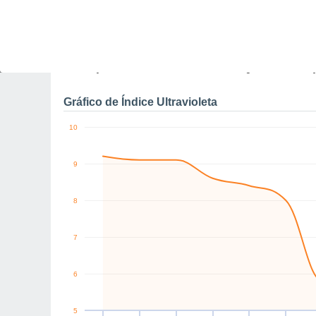
11
11
10
10
km/h
NW
W
NW
W
SW
NW
Qui
6
Sex
7
Sáb
8
Dom
9
Seg
10
Ter
11
Q
Rajadas máximas do ven
Gráfico de Índice Ultravioleta
10
9
8
7
6
5