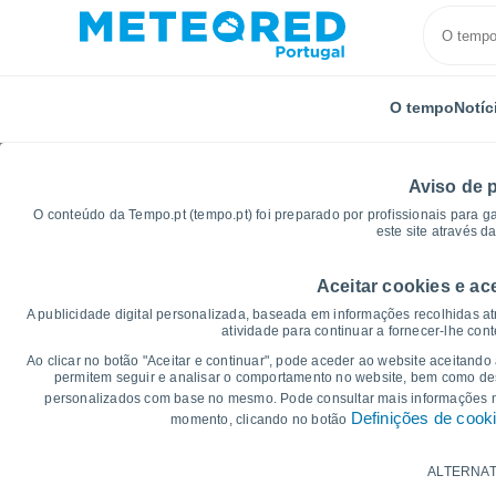
O tempo
Notíc
Aviso de 
O conteúdo da Tempo.pt (tempo.pt) foi preparado por profissionais para g
este site através d
Aceitar cookies e ac
Início
Estados Unidos
Estado da Califórnia
Yose
A publicidade digital personalizada, baseada em informações recolhidas at
atividade para continuar a fornecer-lhe con
Gráficos do tempo para
Ao clicar no botão "Aceitar e continuar", pode aceder ao website aceitando
permitem seguir e analisar o comportamento no website, bem como dese
personalizados com base no mesmo. Pode consultar mais informações
14 dias
7 dias
Definições de cook
momento, clicando no botão
Gráficos da Temperatura
ALTERNAT
Temperatura Máxima, temperatura mínim