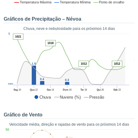
da em
Temperatura Máxima
Temperatura Mínima
Ponto de orvalho
 recolhidas
 cookies ou
Gráficos de Precipitação – Névoa
logias
s, permite-
Chuva, neve e nebulosidade para os próximos 14 dias
iar a nossa
1
5
de para
1021
ACEITAR
a fornecer-
1018
E
dos de alta
CONTINUAR
ade sem
5
r custo.
1.9
1012
1012
CONFIGURAÇÕES
 no botão
continuar",
0.4
0.3
eder ao
mm
ceitando a
Seg
10
Qua
12
Sex
14
Dom
16
Ter
18
Qui
20
Sáb
22
de todos os
Chuva
Nuvens (%)
Pressão
róprios ou
 parceiros,
permitem
Gráfico de Vento
analisar o
mento no
Velocidade média, direção e rajadas de vento para os próximos 14 dias
 bem como
50
r um perfil