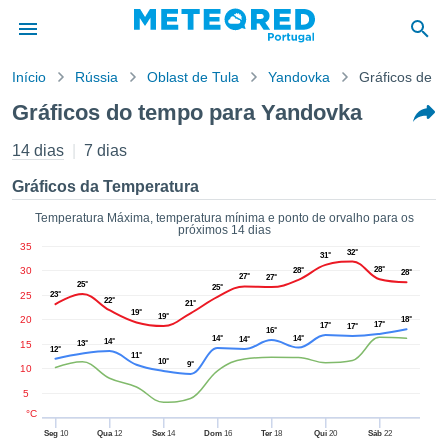
Início
Rússia
Oblast de Tula
Yandovka
Gráficos de 
o de
Gráficos do tempo para Yandovka
cidade
eúdo da
14 dias
7 dias
empo.pt) foi
ado por
Gráficos da Temperatura
nais para
r que as
Temperatura Máxima, temperatura mínima e ponto de orvalho para os
próximos 14 dias
 fornecidas
35
 qualidade.
32°
31°
30
28°
er a este
28°
28°
27°
27°
25°
25°
avés das
25
23°
22°
21°
s opções:
19°
19°
20
18°
17°
17°
17°
16°
14°
14°
14°
14°
15
13°
cookies e
12°
11°
10°
9°
de forma
10
uita
5
ade digital
°C
lizada,
Seg
10
Qua
12
Sex
14
Dom
16
Ter
18
Qui
20
Sáb
22