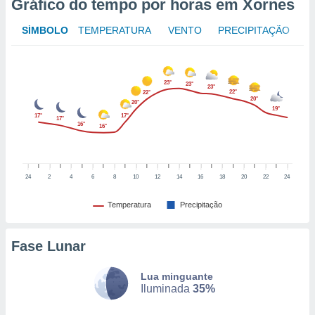
Gráfico do tempo por horas em Xornes
to ou opor-
essamento
SÍMBOLO
TEMPERATURA
VENTO
PRECIPITAÇÃO
m qualquer
ando em “
 ou na
23°
23°
23°
 Cookies
22°
22°
20°
te.
20°
19°
17°
17°
17°
16°
16°
 nossos
s o
24
2
4
6
8
10
12
14
16
18
20
22
24
o de
Temperatura
Precipitação
e/ou aceder
ões num
utilizar
Fase Lunar
ados para
publicidade,
Lua minguante
 para
Iluminada
35%
a, utilizar