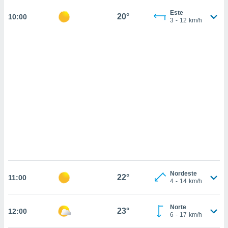
ados com
Este
esmo. Pode
20°
10:00
3
-
12
km/h
ais
s na nossa
 Cookies
e
u
nto a
omento,
 botão
de cookies
na parte
nossa
.
IVAMENTE,
as
Nordeste
22°
11:00
tes a
4
-
14
km/h
tar a
Norte
23°
12:00
de cookies,
6
-
17
km/h
uar a