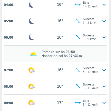
Este
16°
04:00
, permite-
4
-
11
km/h
ar a nossa
ara
ACEITAR
Sudeste
 fornecer-
16°
05:00
E
3
-
8
km/h
os de alta
CONTINUAR
sem
sto.
Sudeste
16°
06:00
CONFIGURAÇÕES
5
-
9
km/h
o botão
ontinuar",
r ao
Primeira luz às
06:59
Nascer do sol às
07h31m
itando a
de todos os
óprios ou
Sudeste
16°
07:00
parceiros,
5
-
11
km/h
rmitem
lisar o
nto no
Sudeste
16°
08:00
5
-
11
km/h
em como
 um perfil
para lhe
Este
17°
09:00
licidade e
3
-
11
km/h