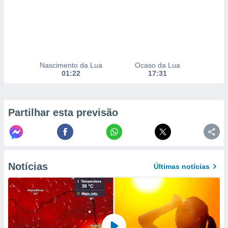
selecionar
a, criar
personalizar
tilizar
selecionar
Nascimento da Lua
Ocaso da Lua
01:22
17:31
dos, medir
nho da
, medir o
o dos
Partilhar esta previsão
r os
ravés de
s ou
s de dados
es fontes,
Notícias
Últimas notícias
 e melhorar
ilizar dados
ara
conteúdos.
ção