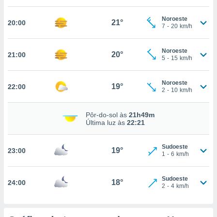
Noroeste
21°
20:00
7
-
20
km/h
nto, nós e
arceiros
cookies,
Noroeste
20°
21:00
5
-
15
km/h
ores únicos
ias
s para
Noroeste
19°
 aceder e
22:00
2
-
10
km/h
dados
ais como a
 este sitio
Pôr-do-sol às
21h49m
Última luz às
22:21
eços IP e
ores de
possível
Sudoeste
19°
23:00
1
-
6
km/h
es possam
os seus
oais com
Sudoeste
18°
24:00
2
-
4
km/h
nteresse
o qual se
ara tal,
 o seu