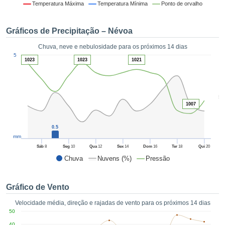
da em
Temperatura Máxima
Temperatura Mínima
Ponto de orvalho
 recolhidas
 cookies ou
Gráficos de Precipitação – Névoa
logias
s, permite-
Chuva, neve e nebulosidade para os próximos 14 dias
iar a nossa
1
5
de para
1023
1023
1021
ACEITAR
a fornecer-
E
dos de alta
CONTINUAR
ade sem
5
r custo.
1007
CONFIGURAÇÕES
 no botão
continuar",
0.5
eder ao
mm
ceitando a
Sáb
8
Seg
10
Qua
12
Sex
14
Dom
16
Ter
18
Qui
20
de todos os
Chuva
Nuvens (%)
Pressão
róprios ou
 parceiros,
permitem
Gráfico de Vento
analisar o
mento no
Velocidade média, direção e rajadas de vento para os próximos 14 dias
 bem como
50
r um perfil
40