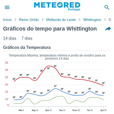
Início
Reino Unido
Midlands do Leste
Whittington
Grá
o de
Gráficos do tempo para Whittington
cidade
eúdo da
14 dias
7 dias
empo.pt) foi
ado por
Gráficos da Temperatura
nais para
r que as
Temperatura Máxima, temperatura mínima e ponto de orvalho para os
próximos 14 dias
 fornecidas
35
 qualidade.
31°
33°
er a este
30
28°
avés das
25°
25°
25°
25°
24°
25
23°
23°
s opções:
22°
22°
21°
19°
20
17°
cookies e
15°
15°
14°
14°
15
13°
13°
13°
13°
12°
13°
de forma
12°
10°
10°
uita
10
ade digital
°C
lizada,
Sáb
8
Seg
10
Qua
12
Sex
14
Dom
16
Ter
18
Qui
20