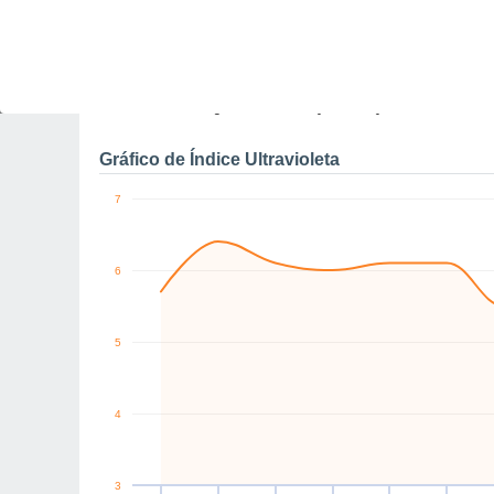
7
0
NW
NW
NE
NE
E
SE
km/h
Dom
9
Seg
10
Ter
11
Qua
12
Qui
13
Sex
14
S
Rajadas máximas do ven
Gráfico de Índice Ultravioleta
7
6
5
4
3