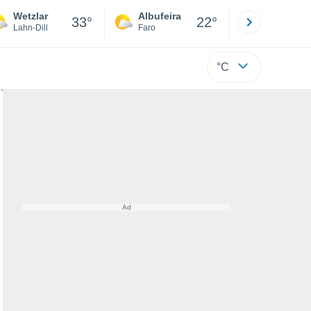
Wetzlar
Albufeira
Lisboa
33°
22°
Lahn-Dill
Faro
Lisboa
°C