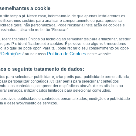
37°
 semelhantes a cookie
31°
so site tempo.pt. Neste caso, informamo-lo de que apenas instalaremos os
27°
27°
utilizaremos cookies para analisar o comportamento ou para apresentar
26°
icidade geral não personalizada. Pode recusar a instalação de cookies e
24°
23°
23°
assinatura, clicando no botão "Recusar".
21°
18°
17°
16°
, identificadores únicos ou tecnologias semelhantes para armazenar, aceder
13°
ereços IP e identificadores de cookies. É possível que alguns fornecedores
12°
12°
11°
 ao qual se pode opor. Para tal, pode retirar o seu consentimento ou opor-
Definições
Política de Cookies
“
” ou na nossa
neste website.
os o seguinte tratamento de dados:
áb
15
Dom
16
Seg
17
Ter
18
Qua
19
Qui
20
Sex
21
Sáb
22
os para selecionar publicidade, criar perfis para publicidade personalizada,
mperatura Mínima
Ponto de orvalho
s para personalizar conteúdos, utilizar perfis para selecionar conteúdos
ho dos conteúdos, compreender os públicos através de estatísticas ou
ar serviços, utilizar dados limitados para selecionar conteúdos.
spositivos, publicidade e conteúdos personalizados, medição de publicidade
ia e desenvolvimento de serviços.
dade para os próximos 14 dias
100
75