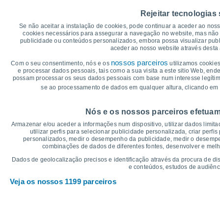
40
35°
Rejeitar tecnologias
35°
35
33°
31°
Se não aceitar a instalação de cookies, pode continuar a aceder ao nos
30°
30
cookies necessários para assegurar a navegação no website, mas não 
27°
publicidade ou conteúdos personalizados, embora possa visualizar publ
25
aceder ao nosso website através desta 
20
16°
nossos parceiros
15°
Com o seu consentimento, nós e os
utilizamos cookies
14°
14°
14°
15
13°
e processar dados pessoais, tais como a sua visita a este sitio Web, end
possam processar os seus dados pessoais com base num interesse legítimo,
10
se ao processamento de dados em qualquer altura, clicando em 
5
°C
Nós e os nossos parceiros efetuam
Dom
9
Seg
10
Ter
11
Qua
12
Qui
13
Sex
14
S
Armazenar e/ou aceder a informações num dispositivo, utilizar dados limitad
Temperatura Máxima
Te
utilizar perfis para selecionar publicidade personalizada, criar perfi
personalizados, medir o desempenho da publicidade, medir o desempen
combinações de dados de diferentes fontes, desenvolver e melhor
Gráficos de Precipitação – Névoa
Dados de geolocalização precisos e identificação através da procura de di
e conteúdos, estudos de audiênc
Chuva, neve e nebulosi
Veja os nossos 1199 parceiros
5
1023
1023