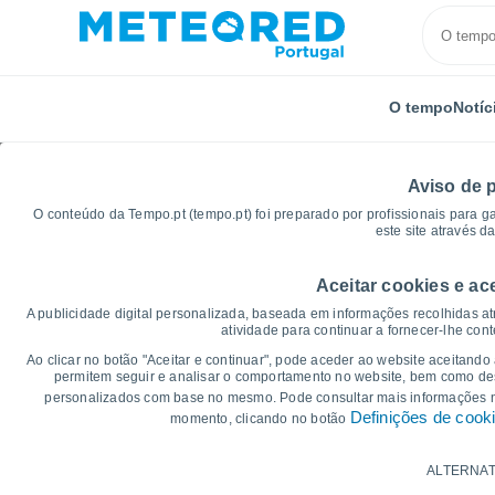
O tempo
Notíc
Aviso de 
O conteúdo da Tempo.pt (tempo.pt) foi preparado por profissionais para g
este site através d
Aceitar cookies e ac
Início
Alemanha
Hesse
Wetzlar
Gráficos d
A publicidade digital personalizada, baseada em informações recolhidas at
atividade para continuar a fornecer-lhe con
Gráficos do tempo para
Ao clicar no botão "Aceitar e continuar", pode aceder ao website aceitando
permitem seguir e analisar o comportamento no website, bem como dese
personalizados com base no mesmo. Pode consultar mais informações
14 dias
7 dias
Definições de cook
momento, clicando no botão
Gráficos da Temperatura
ALTERNAT
Temperatura Máxima, temperatura mínim