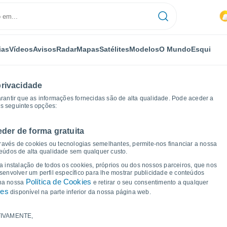
ias
Vídeos
Avisos
Radar
Mapas
Satélites
Modelos
O Mundo
Esqui
privacidade
arantir que as informações fornecidas são de alta qualidade. Pode aceder a
as seguintes opções:
eder de forma gratuita
e tempo
ravés de cookies ou tecnologias semelhantes, permite-nos financiar a nossa
teúdos de alta qualidade sem qualquer custo.
 Wetzlar
 a instalação de todos os cookies, próprios ou dos nossos parceiros, que nos
nvolver um perfil específico para lhe mostrar publicidade e conteúdos
Política de Cookies
 na nossa
e retirar o seu consentimento a qualquer
ies
disponível na parte inferior da nossa página web.
IVAMENTE,
a e ponto de orvalho para os próximos 14 dias