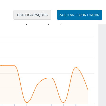
4
CONFIGURAÇÕES
ACEITAR E CONTINUAR
W
W
NE
W
SW
W
S
SW
áb
15
Dom
16
Seg
17
Ter
18
Qua
19
Qui
20
Sex
21
Sáb
22
to
Velocidade média do vento