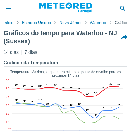
Início
Estados Unidos
Nova Jérsei
Waterloo
Gráficos
o de
Gráficos do tempo para Waterloo - NJ
cidade
(Sussex)
eúdo da
empo.pt) foi
14 dias
7 dias
ado por
nais para
Gráficos da Temperatura
r que as
 fornecidas
Temperatura Máxima, temperatura mínima e ponto de orvalho para os
 qualidade.
próximos 14 dias
er a este
35
31°
31°
avés das
31°
30°
30°
30°
30°
29°
29°
29°
29°
30
28°
s opções:
26°
25°
25
21°
21°
21°
21°
cookies e
20°
19°
19°
19°
19°
20
18°
de forma
17°
17°
15°
uita
15
12°
ade digital
10
lizada,
°C