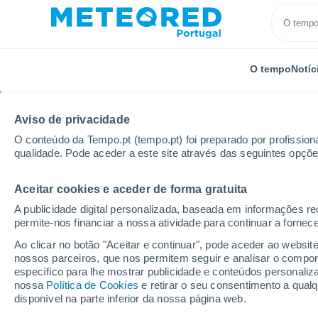
O tempo
Notíc
Aviso de privacidade
O conteúdo da Tempo.pt (tempo.pt) foi preparado por profissiona
qualidade. Pode aceder a este site através das seguintes opçõe
Aceitar cookies e aceder de forma gratuita
Início
França
Centro-Vale do Loire
Indre-et-Loi
A publicidade digital personalizada, baseada em informações r
permite-nos financiar a nossa atividade para continuar a fornec
Tempo para Vou por h
Ao clicar no botão "Aceitar e continuar", pode aceder ao websit
nossos parceiros, que nos permitem seguir e analisar o compo
específico para lhe mostrar publicidade e conteúdos persona
O Tempo 1 - 7 Dias
Por horas
nossa
Política de Cookies
e retirar o seu consentimento a qua
disponível na parte inferior da nossa página web.