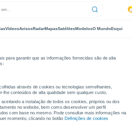
ias
Vídeos
Avisos
Radar
Mapas
Satélites
Modelos
O Mundo
Esqui
is para garantir que as informações fornecidas são de alta
s:
re
Vou
Por horas
ecolhidas através de cookies ou tecnologias semelhantes,
er-lhe conteúdos de alta qualidade sem qualquer custo.
oras
e aceitando a instalação de todos os cookies, próprios ou dos
rtamento no website, bem como desenvolver um perfil
lizados com base no mesmo. Pode consultar mais informações na
lquer momento, clicando no botão
Definições de cookies