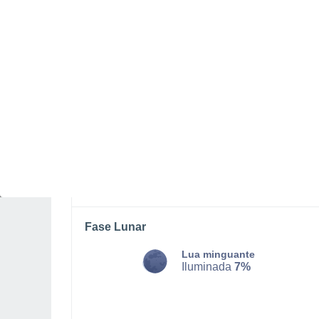
SEGUNDA, 10 DE AGOSTO
De madrugada
Chuva fraca com céu
parcialmente nublado
Nascer do sol às
06h47m
Pôr-do-sol às
21h16m
Primeira luz às
06:12
Última luz às
21:50
Fase Lunar
Lua minguante
Iluminada
7%