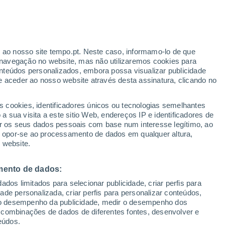
ou
VENTO
PRECIPITAÇÃO
r ao nosso site tempo.pt. Neste caso, informamo-lo de que
12
15
18
21
00
03
06
09
12
15
18
21
00
navegação no website, mas não utilizaremos cookies para
nteúdos personalizados, embora possa visualizar publicidade
e aceder ao nosso website através desta assinatura, clicando no
34°
33°
s cookies, identificadores únicos ou tecnologias semelhantes
32°
31°
31°
31°
 sua visita a este sitio Web, endereços IP e identificadores de
r os seus dados pessoais com base num interesse legítimo, ao
ou opor-se ao processamento de dados em qualquer altura,
27°
27°
27°
27°
 website.
21°
21°
mento de dados:
20°
dos limitados para selecionar publicidade, criar perfis para
idade personalizada, criar perfis para personalizar conteúdos,
ir o desempenho da publicidade, medir o desempenho dos
 combinações de dados de diferentes fontes, desenvolver e
0.4
0.2
eúdos.