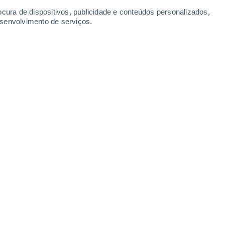
Segunda
10
ocura de dispositivos, publicidade e conteúdos personalizados,
esenvolvimento de serviços.
19°
Céu limpo
02:00
Sensação T.
19°
18°
Nuvens dispersas
05:00
Sensação T.
18°
18°
Nuvens dispersas
08:00
Sensação T.
18°
25°
Nuvens dispersas
11:00
Sensação T.
26°