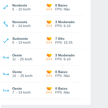
Nordeste
0 Baixo
5
-
10 km/h
FPS:
Não
Noroeste
3 Moderado
9
-
24 km/h
FPS:
6-10
Sudoeste
7 Alto
5
-
19 km/h
FPS:
15-25
Oeste
3 Moderado
11
-
25 km/h
FPS:
6-10
Oeste
0 Baixo
10
-
25 km/h
FPS:
Não
Oeste
0 Baixo
7
-
14 km/h
FPS:
Não