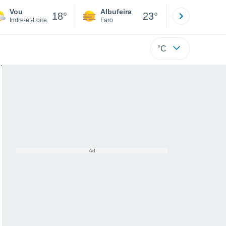
Vou
Albufeira
Lisboa
18°
23°
Indre-et-Loire
Faro
Lisboa
°C