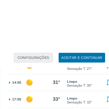
30%
21°
Chuva fraca
02:00
0.4 mm
Sensação T.
21°
20°
Céu limpo
05:00
Sensação T.
20°
21°
Limpo
08:00
Sensação T.
21°
CONFIGURAÇÕES
ACEITAR E CONTINUAR
27°
Limpo
11:00
Sensação T.
27°
31°
Limpo
14:00
Sensação T.
30°
33°
Limpo
17:00
Sensação T.
32°