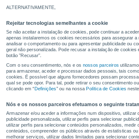
Gráfico do tempo por horas em V
ALTERNATIVAMENTE,
SÍMBOLO
TEMPERATURA
Rejeitar tecnologias semelhantes a cookie
Se não aceitar a instalação de cookies, pode continuar a acede
00
03
06
09
12
15
18
21
00
03
06
09
apenas instalaremos os cookies necessários para assegurar a 
analisar o comportamento ou para apresentar publicidade ou co
geral não personalizada. Pode recusar a instalação de cookies 
botão "Recusar".
33°
Com o seu consentimento, nós e os
nossos parceiros
utilizamo
31°
31°
para armazenar, aceder e processar dados pessoais, tais como a
cookies. É possível que alguns fornecedores possam processa
qual se pode opor. Para tal, pode retirar o seu consentimento 
26°
25°
clicando em “
Definições
” ou na nossa
Política de Cookies
neste
23°
22°
22°
Nós e os nossos parceiros efetuamos o seguinte trata
19°
18°
Armazenar e/ou aceder a informações num dispositivo, utilizar da
18°
publicidade personalizada, utilizar perfis para selecionar public
utilizar perfis para selecionar conteúdos personalizados, med
conteúdos, compreender os públicos através de estatísticas ou
0.2
melhorar serviços, utilizar dados limitados para selecionar cont