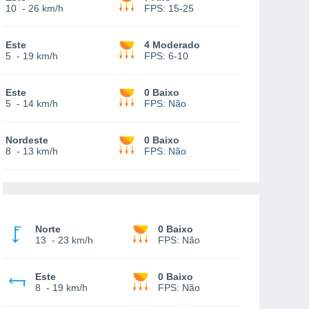
10
-
26 km/h
FPS:
15-25
Este
4 Moderado
5
-
19 km/h
FPS:
6-10
Este
0 Baixo
5
-
14 km/h
FPS:
Não
Nordeste
0 Baixo
8
-
13 km/h
FPS:
Não
Norte
0 Baixo
13
-
23 km/h
FPS:
Não
Este
0 Baixo
8
-
19 km/h
FPS:
Não