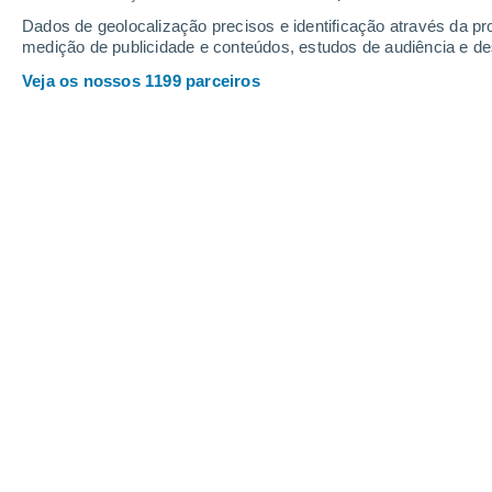
Sábado
8
Domingo
9
Dados de geolocalização precisos e identificação através da pr
medição de publicidade e conteúdos, estudos de audiência e d
Veja os nossos 1199 parceiros
A previsão do tempo por horas: Vou
SÁBADO, 08 DE AGOSTO
Pela tarde
Névoa de poeira com céu limpo
Nascer do sol às
06h44m
Pôr-do-sol às
21h19m
Primeira luz às
06:09
Última luz às
21:53
Fase Lunar