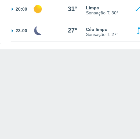
31°
Limpo
20:00
Sensação T.
30°
27°
Céu limpo
23:00
Sensação T.
27°