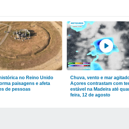
histórica no Reino Unido
Chuva, vento e mar agitad
forma paisagens e afeta
Açores contrastam com t
es de pessoas
estável na Madeira até quar
feira, 12 de agosto