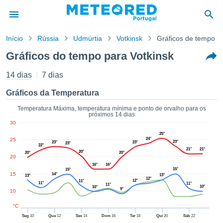
Início
Rússia
Udmúrtia
Votkinsk
Gráficos de tempo
o de
Gráficos do tempo para Votkinsk
cidade
eúdo da
14 dias
7 dias
empo.pt) foi
ado por
Gráficos da Temperatura
nais para
r que as
Temperatura Máxima, temperatura mínima e ponto de orvalho para os
próximos 14 dias
 fornecidas
30
 qualidade.
25°
er a este
24°
25
23°
23°
23°
23°
avés das
22°
21°
21°
20°
20°
20°
s opções:
20
16°
16°
15°
15°
cookies e
15
14°
13°
13°
12°
12°
11°
de forma
11°
11°
11°
10°
10°
9°
10
uita
ade digital
°C
lizada,
Seg
10
Qua
12
Sex
14
Dom
16
Ter
18
Qui
20
Sáb
22