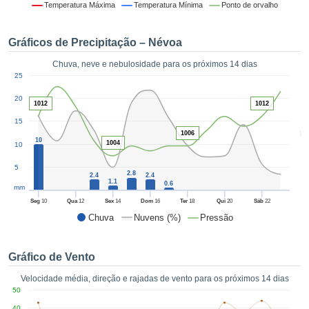
da em
Temperatura Máxima
Temperatura Mínima
Ponto de orvalho
 recolhidas
 cookies ou
Gráficos de Precipitação – Névoa
logias
s, permite-
Chuva, neve e nebulosidade para os próximos 14 dias
iar a nossa
1
25
de para
ACEITAR
a fornecer-
20
E
1012
1012
dos de alta
CONTINUAR
ade sem
15
5
r custo.
1006
10
1004
10
CONFIGURAÇÕES
 no botão
5
continuar",
2.8
2.4
2.4
eder ao
1.1
0.6
mm
ceitando a
Seg
10
Qua
12
Sex
14
Dom
16
Ter
18
Qui
20
Sáb
22
de todos os
Chuva
Nuvens (%)
Pressão
róprios ou
 parceiros,
permitem
Gráfico de Vento
analisar o
mento no
Velocidade média, direção e rajadas de vento para os próximos 14 dias
 bem como
50
r um perfil
40