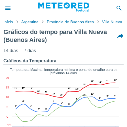
Início
Argentina
Província de Buenos Aires
Villa Nueva
o de
Gráficos do tempo para Villa Nueva
cidade
(Buenos Aires)
eúdo da
empo.pt) foi
14 dias
7 dias
ado por
nais para
Gráficos da Temperatura
r que as
 fornecidas
Temperatura Máxima, temperatura mínima e ponto de orvalho para os
 qualidade.
próximos 14 dias
er a este
20
17°
17°
17°
avés das
16°
15°
15
s opções:
13°
13°
13°
13°
13°
12°
11°
10°
10°
10°
10°
9°
9°
10
8°
cookies e
8°
7°
6°
6°
de forma
5°
4°
4°
5
3°
uita
2°
0
ade digital
lizada,
°C