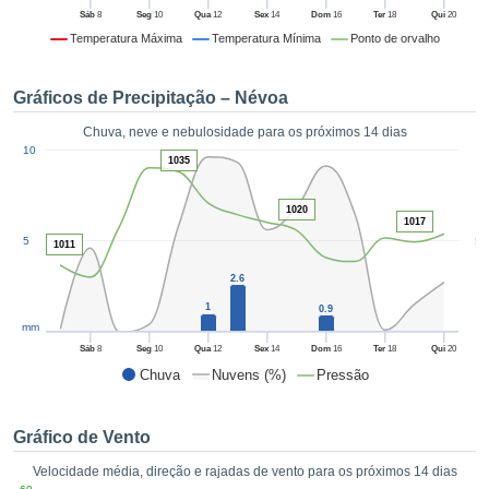
da em
Sáb
8
Seg
10
Qua
12
Sex
14
Dom
16
Ter
18
Qui
20
 recolhidas
Temperatura Máxima
Temperatura Mínima
Ponto de orvalho
 cookies ou
logias
s, permite-
Gráficos de Precipitação – Névoa
iar a nossa
de para
Chuva, neve e nebulosidade para os próximos 14 dias
ACEITAR
1
a fornecer-
10
E
1035
dos de alta
CONTINUAR
ade sem
1020
r custo.
1017
CONFIGURAÇÕES
5
5
 no botão
1011
continuar",
2.6
eder ao
ceitando a
1
0.9
mm
de todos os
róprios ou
Sáb
8
Seg
10
Qua
12
Sex
14
Dom
16
Ter
18
Qui
20
 parceiros,
Chuva
Nuvens (%)
Pressão
permitem
analisar o
mento no
Gráfico de Vento
 bem como
Velocidade média, direção e rajadas de vento para os próximos 14 dias
r um perfil