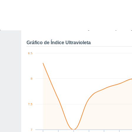
0
SW
W
SW
W
SW
W
km/h
Sex
7
Sáb
8
Dom
9
Seg
10
Ter
11
Qua
12
Q
Rajadas máximas do ven
Gráfico de Índice Ultravioleta
8.5
8
7.5
7