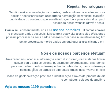
45
Rejeitar tecnologias
40
36°
34°
Se não aceitar a instalação de cookies, pode continuar a aceder ao nos
35
33°
32°
32°
cookies necessários para assegurar a navegação no website, mas não 
30°
30
publicidade ou conteúdos personalizados, embora possa visualizar publ
aceder ao nosso website através desta 
25
20
nossos parceiros
17°
17°
Com o seu consentimento, nós e os
utilizamos cookies
16°
16°
16°
15°
e processar dados pessoais, tais como a sua visita a este sitio Web, end
15
possam processar os seus dados pessoais com base num interesse legítimo,
10
se ao processamento de dados em qualquer altura, clicando em 
5
°C
Nós e os nossos parceiros efetuam
Sex
7
Sáb
8
Dom
9
Seg
10
Ter
11
Qua
12
Q
Armazenar e/ou aceder a informações num dispositivo, utilizar dados limitad
Temperatura Máxima
Te
utilizar perfis para selecionar publicidade personalizada, criar perfi
personalizados, medir o desempenho da publicidade, medir o desempen
combinações de dados de diferentes fontes, desenvolver e melhor
Gráficos de Precipitação – Névoa
Dados de geolocalização precisos e identificação através da procura de di
e conteúdos, estudos de audiênc
Chuva, neve e nebulosi
Veja os nossos 1199 parceiros
5
1019
10