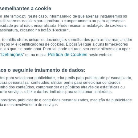
 semelhantes a cookie
39°
39°
39°
38°
38°
37°
37°
37°
so site tempo.pt. Neste caso, informamo-lo de que apenas instalaremos os
utilizaremos cookies para analisar o comportamento ou para apresentar
icidade geral não personalizada. Pode recusar a instalação de cookies e
assinatura, clicando no botão "Recusar".
22°
22°
22°
19°
19°
18°
18°
18°
, identificadores únicos ou tecnologias semelhantes para armazenar, aceder
ereços IP e identificadores de cookies. É possível que alguns fornecedores
 ao qual se pode opor. Para tal, pode retirar o seu consentimento ou opor-
Definições
Política de Cookies
“
” ou na nossa
neste website.
os o seguinte tratamento de dados:
ui
13
Sex
14
Sáb
15
Dom
16
Seg
17
Ter
18
Qua
19
Qui
20
os para selecionar publicidade, criar perfis para publicidade personalizada,
mperatura Mínima
Ponto de orvalho
s para personalizar conteúdos, utilizar perfis para selecionar conteúdos
ho dos conteúdos, compreender os públicos através de estatísticas ou
ar serviços, utilizar dados limitados para selecionar conteúdos.
spositivos, publicidade e conteúdos personalizados, medição de publicidade
ia e desenvolvimento de serviços.
dade para os próximos 14 dias
100
19
1018
75