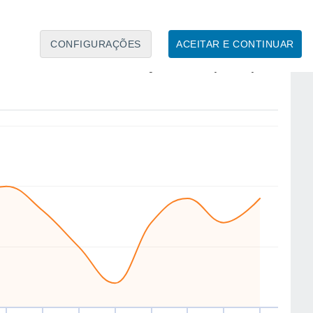
CONFIGURAÇÕES
ACEITAR E CONTINUAR
SW
SW
NE
NW
W
N
NW
W
ui
13
Sex
14
Sáb
15
Dom
16
Seg
17
Ter
18
Qua
19
Qui
20
to
Velocidade média do vento