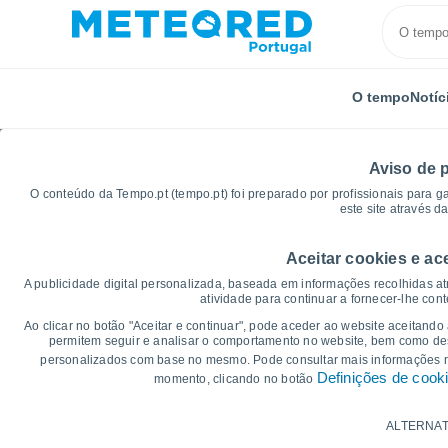
O tempo
Notíc
Aviso de 
O conteúdo da Tempo.pt (tempo.pt) foi preparado por profissionais para g
este site através d
Aceitar cookies e ac
Início
Distrito de Vila Real
Vilela Do Tâmega
Gr
A publicidade digital personalizada, baseada em informações recolhidas at
atividade para continuar a fornecer-lhe con
Gráficos do tempo par
Ao clicar no botão "Aceitar e continuar", pode aceder ao website aceitando
permitem seguir e analisar o comportamento no website, bem como dese
personalizados com base no mesmo. Pode consultar mais informações
14 dias
7 dias
Definições de cook
momento, clicando no botão
Gráficos da Temperatura
ALTERNAT
Temperatura Máxima, temperatura mínim