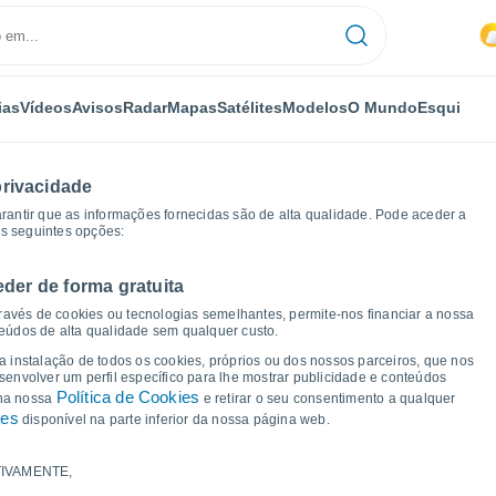
ias
Vídeos
Avisos
Radar
Mapas
Satélites
Modelos
O Mundo
Esqui
privacidade
arantir que as informações fornecidas são de alta qualidade. Pode aceder a
as seguintes opções:
eder de forma gratuita
áficos de tempo
ravés de cookies ou tecnologias semelhantes, permite-nos financiar a nossa
teúdos de alta qualidade sem qualquer custo.
a Vilela Do Tâmega
 a instalação de todos os cookies, próprios ou dos nossos parceiros, que nos
nvolver um perfil específico para lhe mostrar publicidade e conteúdos
Política de Cookies
 na nossa
e retirar o seu consentimento a qualquer
ies
disponível na parte inferior da nossa página web.
IVAMENTE,
a e ponto de orvalho para os próximos 14 dias