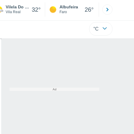
Vilela Do Tâmega
Albufeira
Lisboa
32°
26°
Vila Real
Faro
Lisboa
°C