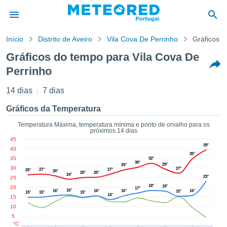
Início
Distrito de Aveiro
Vila Cova De Perrinho
Gráficos 
o de
Gráficos do tempo para Vila Cova De
cidade
Perrinho
eúdo da
empo.pt) foi
14 dias
7 dias
ado por
nais para
Gráficos da Temperatura
r que as
 fornecidas
Temperatura Máxima, temperatura mínima e ponto de orvalho para os
 qualidade.
próximos 14 dias
er a este
45
39°
avés das
40
35°
s opções:
35
32°
30°
29°
29°
30
27°
27°
27°
26°
26°
25°
25°
24°
cookies e
23°
25
de forma
18°
18°
20
17°
16°
16°
16°
16°
16°
15°
15°
15°
15°
14°
uita
15
10
ade digital
5
lizada,
°C