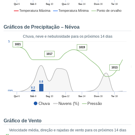
da em
Qui
6
Sáb
8
Seg
10
Qua
12
Sex
14
Dom
16
Ter
18
 recolhidas
Temperatura Máxima
Temperatura Mínima
Ponto de orvalho
 cookies ou
logias
s, permite-
Gráficos de Precipitação – Névoa
iar a nossa
de para
Chuva, neve e nebulosidade para os próximos 14 dias
ACEITAR
1
a fornecer-
5
E
1021
dos de alta
1019
CONTINUAR
ade sem
1017
r custo.
CONFIGURAÇÕES
5
 no botão
1013
continuar",
eder ao
0.8
ceitando a
0.2
mm
de todos os
róprios ou
Qui
6
Sáb
8
Seg
10
Qua
12
Sex
14
Dom
16
Ter
18
 parceiros,
Chuva
Nuvens (%)
Pressão
permitem
analisar o
mento no
Gráfico de Vento
 bem como
Velocidade média, direção e rajadas de vento para os próximos 14 dias
r um perfil