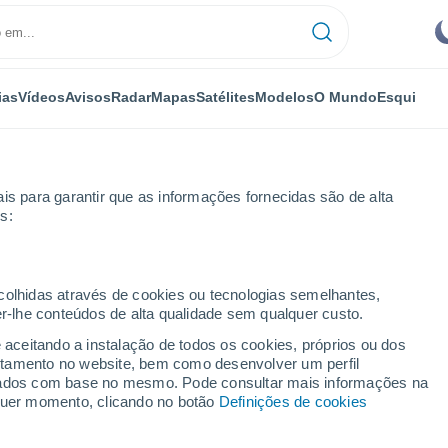
ias
Vídeos
Avisos
Radar
Mapas
Satélites
Modelos
O Mundo
Esqui
is para garantir que as informações fornecidas são de alta
s:
/h, atingem a Cidade do Cabo, na África do Sul
ecolhidas através de cookies ou tecnologias semelhantes,
er-lhe conteúdos de alta qualidade sem qualquer custo.
e aceitando a instalação de todos os cookies, próprios ou dos
rtamento no website, bem como desenvolver um perfil
lizados com base no mesmo. Pode consultar mais informações na
lquer momento, clicando no botão
Definições de cookies