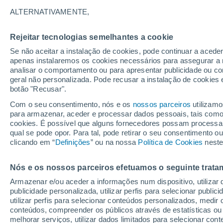
ALTERNATIVAMENTE,
Rejeitar tecnologias semelhantes a cookie
Se não aceitar a instalação de cookies, pode continuar a acede
apenas instalaremos os cookies necessários para assegurar a 
analisar o comportamento ou para apresentar publicidade ou co
geral não personalizada. Pode recusar a instalação de cookies 
botão "Recusar".
Com o seu consentimento, nós e os
nossos parceiros
utilizamo
para armazenar, aceder e processar dados pessoais, tais como a
cookies. É possível que alguns fornecedores possam processa
qual se pode opor. Para tal, pode retirar o seu consentimento 
clicando em “
Definições
” ou na nossa
Política de Cookies
neste
Ventos extremos, superi
Nós e os nossos parceiros efetuamos o seguinte trata
Armazenar e/ou aceder a informações num dispositivo, utilizar da
atingem a Cidade do Cab
publicidade personalizada, utilizar perfis para selecionar public
utilizar perfis para selecionar conteúdos personalizados, med
Nas últimas horas, chuvas torrenciais e rajadas de v
conteúdos, compreender os públicos através de estatísticas ou
província do Cabo Ocidental, causando grandes dano
melhorar serviços, utilizar dados limitados para selecionar cont