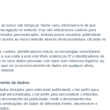
r ao nosso site tempo.pt. Neste caso, informamo-lo de que
navegação no website, mas não utilizaremos cookies para
nteúdos personalizados, embora possa visualizar publicidade
e aceder ao nosso website através desta assinatura, clicando no
s cookies, identificadores únicos ou tecnologias semelhantes
 sua visita a este sitio Web, endereços IP e identificadores de
r os seus dados pessoais com base num interesse legítimo, ao
ou opor-se ao processamento de dados em qualquer altura,
 website.
ores a 120 km/h,
mento de dados:
dos limitados para selecionar publicidade, criar perfis para
o, na África do Sul
idade personalizada, criar perfis para personalizar conteúdos,
ir o desempenho da publicidade, medir o desempenho dos
ento com força de furacão atingiram diversas cidades na
 combinações de dados de diferentes fontes, desenvolver e
s materiais e deixando várias pessoas feridas.
eúdos.