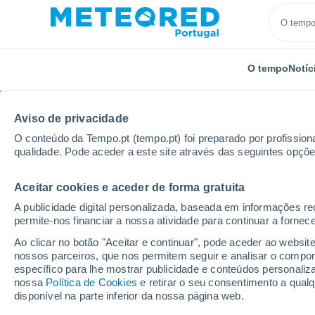
O tempo
Notíc
Aviso de privacidade
O conteúdo da Tempo.pt (tempo.pt) foi preparado por profissiona
qualidade. Pode aceder a este site através das seguintes opçõe
Aceitar cookies e aceder de forma gratuita
Início
Vídeos
Ventos extremos, superiores a 120 km
A publicidade digital personalizada, baseada em informações r
permite-nos financiar a nossa atividade para continuar a fornec
Ao clicar no botão "Aceitar e continuar", pode aceder ao websit
nossos parceiros, que nos permitem seguir e analisar o compo
específico para lhe mostrar publicidade e conteúdos persona
nossa
Política de Cookies
e retirar o seu consentimento a qua
disponível na parte inferior da nossa página web.