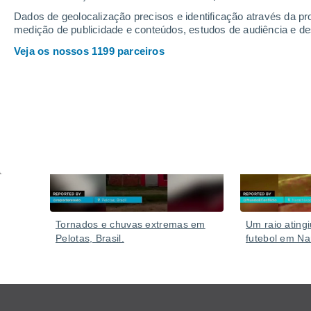
As pedras de granizo eram suficientemente grandes pa
Dados de geolocalização precisos e identificação através da pr
urbano. Também foram relatadas chuvas fortes.
medição de publicidade e conteúdos, estudos de audiência e d
Veja os nossos 1199 parceiros
Vídeos
Hoje
Tornados e chuvas extremas em
Um raio ating
Pelotas, Brasil.
futebol em Nar