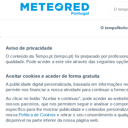
O tempo
Notíc
Aviso de privacidade
O conteúdo da Tempo.pt (tempo.pt) foi preparado por profissiona
qualidade. Pode aceder a este site através das seguintes opçõe
Aceitar cookies e aceder de forma gratuita
Início
Vídeos
Uma tempestade de granizo de grande
A publicidade digital personalizada, baseada em informações r
permite-nos financiar a nossa atividade para continuar a fornec
Ao clicar no botão "Aceitar e continuar", pode aceder ao websit
nossos parceiros, que nos permitem seguir e analisar o compo
específico para lhe mostrar publicidade e conteúdos persona
nossa
Política de Cookies
e retirar o seu consentimento a qua
disponível na parte inferior da nossa página web.