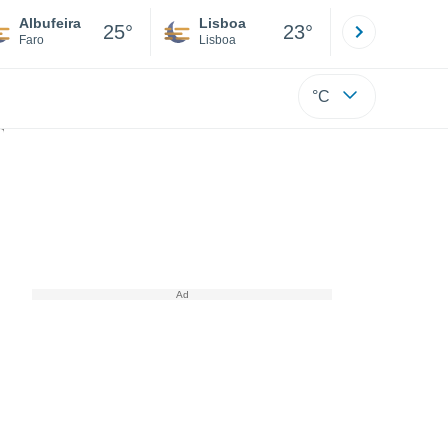
Albufeira
Lisboa
Porto
25°
23°
Faro
Lisboa
Porto
°C