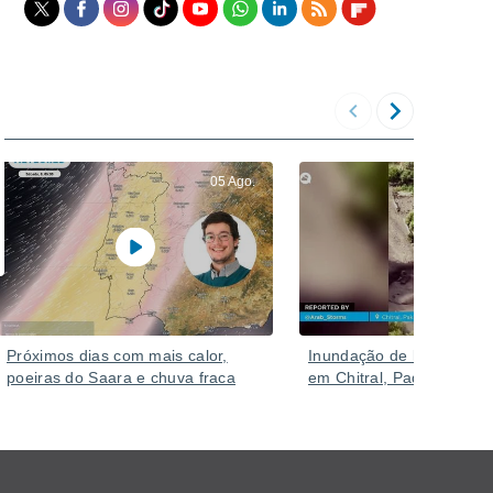
05 Ago.
Próximos dias com mais calor,
Inundação de lama deva
poeiras do Saara e chuva fraca
em Chitral, Paquistão