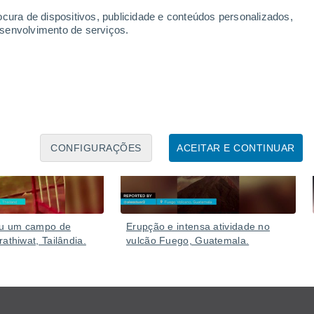
ra danificar veículos, telhados, culturas e mobiliário
ocura de dispositivos, publicidade e conteúdos personalizados,
esenvolvimento de serviços.
Ontem
05 Ago.
CONFIGURAÇÕES
ACEITAR E CONTINUAR
iu um campo de
Erupção e intensa atividade no
athiwat, Tailândia.
vulcão Fuego, Guatemala.