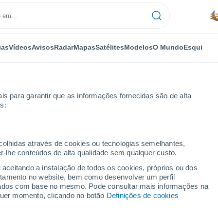
ias
Vídeos
Avisos
Radar
Mapas
Satélites
Modelos
O Mundo
Esqui
is para garantir que as informações fornecidas são de alta
s:
s proporções causa estragos na província de Verona, Itália
ecolhidas através de cookies ou tecnologias semelhantes,
er-lhe conteúdos de alta qualidade sem qualquer custo.
e aceitando a instalação de todos os cookies, próprios ou dos
rtamento no website, bem como desenvolver um perfil
lizados com base no mesmo. Pode consultar mais informações na
lquer momento, clicando no botão
Definições de cookies