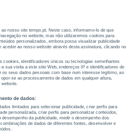
r ao nosso site tempo.pt. Neste caso, informamo-lo de que
navegação no website, mas não utilizaremos cookies para
nteúdos personalizados, embora possa visualizar publicidade
e aceder ao nosso website através desta assinatura, clicando no
s cookies, identificadores únicos ou tecnologias semelhantes
 sua visita a este sitio Web, endereços IP e identificadores de
r os seus dados pessoais com base num interesse legítimo, ao
ou opor-se ao processamento de dados em qualquer altura,
 website.
izo de grandes
mento de dados:
dos limitados para selecionar publicidade, criar perfis para
os na província de
idade personalizada, criar perfis para personalizar conteúdos,
ir o desempenho da publicidade, medir o desempenho dos
 combinações de dados de diferentes fontes, desenvolver e
eúdos.