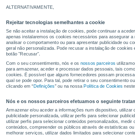
ALTERNATIVAMENTE,
Rejeitar tecnologias semelhantes a cookie
Se não aceitar a instalação de cookies, pode continuar a acede
apenas instalaremos os cookies necessários para assegurar a 
analisar o comportamento ou para apresentar publicidade ou co
geral não personalizada. Pode recusar a instalação de cookies 
botão "Recusar".
Com o seu consentimento, nós e os
nossos parceiros
utilizamo
para armazenar, aceder e processar dados pessoais, tais como a
cookies. É possível que alguns fornecedores possam processa
qual se pode opor. Para tal, pode retirar o seu consentimento 
clicando em “
Definições
” ou na nossa
Política de Cookies
neste
Uma tempestade de gran
Nós e os nossos parceiros efetuamos o seguinte trata
Armazenar e/ou aceder a informações num dispositivo, utilizar da
proporções causa estrag
publicidade personalizada, utilizar perfis para selecionar public
utilizar perfis para selecionar conteúdos personalizados, med
Verona, Itália
conteúdos, compreender os públicos através de estatísticas ou
melhorar serviços, utilizar dados limitados para selecionar cont