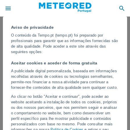
Aviso de privacidade
O conteúdo da Tempo.pt (tempo.pt) foi preparado por
profissionais para garantir que as informações fornecidas são
de alta qualidade. Pode aceder a este site através das
seguintes opções:
Aceitar cookies e aceder de forma gratuita
A publicidade digital personalizada, baseada em informações
recolhidas através de cookies ou tecnologias semelhantes,
permite-nos financiar a nossa atividade para continuar a
fornecer-lhe conteúdos de alta qualidade sem qualquer custo.
Uma tempestade com chuvas
Ao clicar no botão "Aceitar e continuar", pode aceder ao
torrenciais e ventos extremos está
website aceitando a instalação de todos os cookies, próprios
atingindo Lviv, na Ucrânia
ou dos nossos parceiros, que nos permitem seguir e analisar
o comportamento no website, bem como desenvolver um
Quedas de árvores, interrupções no fornecimento de energia e
perfil específico para lhe mostrar publicidade e conteúdos
danos à infraestrutura pública foram relatados em toda a cidade,
personalizados com base no mesmo. Pode consultar mais
com diversas linhas de bonde temporariamente suspensas.
informações na nossa
Política de Cookies
e retirar o seu