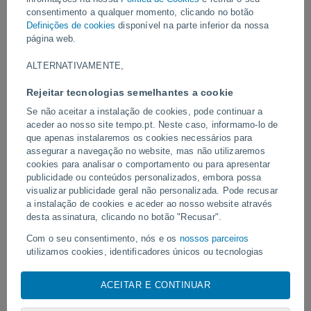
Equipes de emergência estão trabalhando para remover os
consentimento a qualquer momento, clicando no botão
destroços e restabelecer os serviços.
Definições de cookies
disponível na parte inferior da nossa
página web.
Vídeos
ALTERNATIVAMENTE,
Rejeitar tecnologias semelhantes a cookie
Há 32 minutos
Se não aceitar a instalação de cookies, pode continuar a
aceder ao nosso site tempo.pt. Neste caso, informamo-lo de
que apenas instalaremos os cookies necessários para
assegurar a navegação no website, mas não utilizaremos
cookies para analisar o comportamento ou para apresentar
publicidade ou conteúdos personalizados, embora possa
visualizar publicidade geral não personalizada. Pode recusar
a instalação de cookies e aceder ao nosso website através
desta assinatura, clicando no botão "Recusar".
O tufão Dolphin atinge diversas áreas
Com o seu consentimento, nós e os
nossos parceiros
Tornado atinge Piraí do S
da China.
utilizamos cookies, identificadores únicos ou tecnologias
semelhantes para armazenar, aceder e processar dados
pessoais, tais como a sua visita a este sitio Web, endereços
ACEITAR E CONTINUAR
IP e identificadores de cookies. É possível que alguns
fornecedores possam processar os seus dados pessoais com