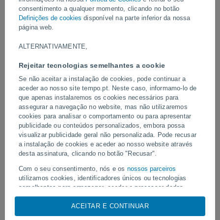
severamente afetado e diversas linhas de transporte público
consentimento a qualquer momento, clicando no botão
sofreram atrasos devido às inundações.
Definições de cookies
disponível na parte inferior da nossa
página web.
Vídeos
ALTERNATIVAMENTE,
Rejeitar tecnologias semelhantes a cookie
Há 35 minutos
Se não aceitar a instalação de cookies, pode continuar a
aceder ao nosso site tempo.pt. Neste caso, informamo-lo de
que apenas instalaremos os cookies necessários para
assegurar a navegação no website, mas não utilizaremos
cookies para analisar o comportamento ou para apresentar
publicidade ou conteúdos personalizados, embora possa
visualizar publicidade geral não personalizada. Pode recusar
a instalação de cookies e aceder ao nosso website através
desta assinatura, clicando no botão "Recusar".
Enorme redemoinho de poeira
Com o seu consentimento, nós e os
nossos parceiros
Tornados e chuvas extr
avistado em Zapponeta, Itália
Pelotas, Brasil.
utilizamos cookies, identificadores únicos ou tecnologias
semelhantes para armazenar, aceder e processar dados
pessoais, tais como a sua visita a este sitio Web, endereços
ACEITAR E CONTINUAR
IP e identificadores de cookies. É possível que alguns
fornecedores possam processar os seus dados pessoais com