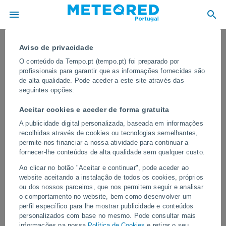
Aviso de privacidade
O conteúdo da Tempo.pt (tempo.pt) foi preparado por
profissionais para garantir que as informações fornecidas são
de alta qualidade. Pode aceder a este site através das
seguintes opções:
Aceitar cookies e aceder de forma gratuita
A publicidade digital personalizada, baseada em informações
recolhidas através de cookies ou tecnologias semelhantes,
permite-nos financiar a nossa atividade para continuar a
fornecer-lhe conteúdos de alta qualidade sem qualquer custo.
Uma tempestade com chuvas
Ao clicar no botão "Aceitar e continuar", pode aceder ao
extremas e ventos muito fortes atingiu
website aceitando a instalação de todos os cookies, próprios
Bucareste, na Romênia
ou dos nossos parceiros, que nos permitem seguir e analisar
o comportamento no website, bem como desenvolver um
A tempestade obrigou as equipes de emergência a atender
perfil específico para lhe mostrar publicidade e conteúdos
dezenas de ocorrências envolvendo árvores caídas, ruas
personalizados com base no mesmo. Pode consultar mais
alagadas e veículos presos em meio às águas. O trânsito foi
informações na nossa
Política de Cookies
e retirar o seu