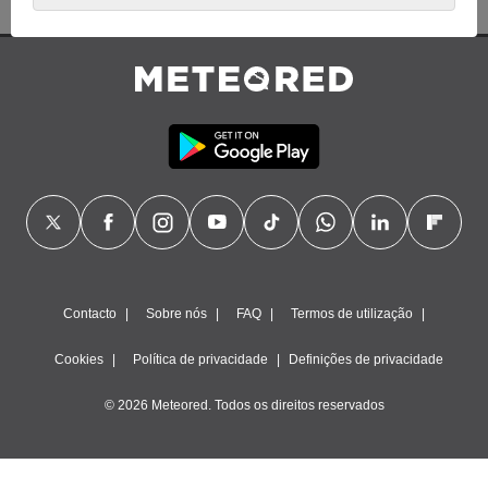
base num interesse legítimo, ao qual se pode opor. Para tal,
pode retirar o seu consentimento ou opor-se ao
processamento de dados em qualquer altura, clicando em “
Definições
” ou na nossa
Política de Cookies
neste website.
Nós e os nossos parceiros efetuamos o seguinte
tratamento de dados:
Armazenar e/ou aceder a informações num dispositivo,
utilizar dados limitados para selecionar publicidade, criar
perfis para publicidade personalizada, utilizar perfis para
selecionar publicidade personalizada, criar perfis para
personalizar conteúdos, utilizar perfis para selecionar
conteúdos personalizados, medir o desempenho da
publicidade, medir o desempenho dos conteúdos,
compreender os públicos através de estatísticas ou
Contacto
Sobre nós
FAQ
Termos de utilização
combinações de dados de diferentes fontes, desenvolver e
melhorar serviços, utilizar dados limitados para selecionar
Cookies
Política de privacidade
Definições de privacidade
conteúdos.
Dados de geolocalização precisos e identificação através da
© 2026 Meteored. Todos os direitos reservados
procura de dispositivos, publicidade e conteúdos
personalizados, medição de publicidade e conteúdos, estudos
de audiência e desenvolvimento de serviços.