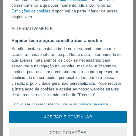
Vídeos
consentimento a qualquer momento, clicando no botão
Definições de cookies
disponível na parte inferior da nossa
página web.
Ontem
ALTERNATIVAMENTE,
Rejeitar tecnologias semelhantes a cookie
Se não aceitar a instalação de cookies, pode continuar a
aceder ao nosso site tempo.pt. Neste caso, informamo-lo de
que apenas instalaremos os cookies necessários para
assegurar a navegação no website, mas não utilizaremos
cookies para analisar o comportamento ou para apresentar
publicidade ou conteúdos personalizados, embora possa
visualizar publicidade geral não personalizada. Pode recusar
Enorme redemoinho de poeira
Tornados e chuvas extr
avistado em Zapponeta, Itália
a instalação de cookies e aceder ao nosso website através
Pelotas, Brasil.
desta assinatura, clicando no botão "Recusar".
Com o seu consentimento, nós e os
nossos parceiros
utilizamos cookies, identificadores únicos ou tecnologias
semelhantes para armazenar, aceder e processar dados
ACEITAR E CONTINUAR
Siga-nos
pessoais, tais como a sua visita a este sitio Web, endereços
IP e identificadores de cookies. É possível que alguns
CONFIGURAÇÕES
fornecedores possam processar os seus dados pessoais com