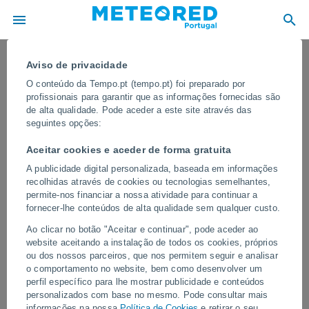
Aviso de privacidade
O conteúdo da Tempo.pt (tempo.pt) foi preparado por
profissionais para garantir que as informações fornecidas são
de alta qualidade. Pode aceder a este site através das
seguintes opções:
Aceitar cookies e aceder de forma gratuita
A publicidade digital personalizada, baseada em informações
recolhidas através de cookies ou tecnologias semelhantes,
permite-nos financiar a nossa atividade para continuar a
fornecer-lhe conteúdos de alta qualidade sem qualquer custo.
Uma onda de tornados devastou
Ao clicar no botão "Aceitar e continuar", pode aceder ao
várias cidades na Turquia
website aceitando a instalação de todos os cookies, próprios
ou dos nossos parceiros, que nos permitem seguir e analisar
Vários tornados causaram danos materiais significativos em várias
o comportamento no website, bem como desenvolver um
cidades do país, derrubando árvores, arrancando telhados e
perfil específico para lhe mostrar publicidade e conteúdos
destruindo veículos.
personalizados com base no mesmo. Pode consultar mais
informações na nossa
Política de Cookies
e retirar o seu