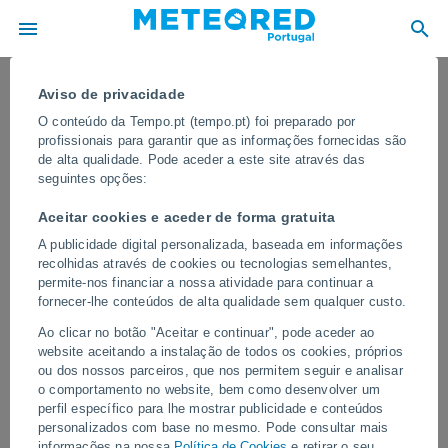
Aviso de privacidade
O conteúdo da Tempo.pt (tempo.pt) foi preparado por
profissionais para garantir que as informações fornecidas são
de alta qualidade. Pode aceder a este site através das
seguintes opções:
Aceitar cookies e aceder de forma gratuita
A publicidade digital personalizada, baseada em informações
recolhidas através de cookies ou tecnologias semelhantes,
permite-nos financiar a nossa atividade para continuar a
fornecer-lhe conteúdos de alta qualidade sem qualquer custo.
Uma colina desaba em Hazaribag,
Ao clicar no botão "Aceitar e continuar", pode aceder ao
Índia! A encosta cedeu após fortes
website aceitando a instalação de todos os cookies, próprios
chuvas, causando pânico entre os
ou dos nossos parceiros, que nos permitem seguir e analisar
o comportamento no website, bem como desenvolver um
moradores
perfil específico para lhe mostrar publicidade e conteúdos
personalizados com base no mesmo. Pode consultar mais
O incidente destacou a instabilidade da encosta, levantando
informações na nossa
Política de Cookies
e retirar o seu