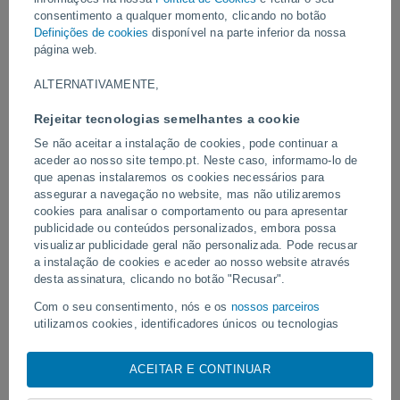
preocupações entre autoridades e moradores sobre potenciais
consentimento a qualquer momento, clicando no botão
riscos futuros durante a temporada de monções.
Definições de cookies
disponível na parte inferior da nossa
página web.
Vídeos
ALTERNATIVAMENTE,
Rejeitar tecnologias semelhantes a cookie
Ontem
Se não aceitar a instalação de cookies, pode continuar a
aceder ao nosso site tempo.pt. Neste caso, informamo-lo de
que apenas instalaremos os cookies necessários para
assegurar a navegação no website, mas não utilizaremos
cookies para analisar o comportamento ou para apresentar
publicidade ou conteúdos personalizados, embora possa
visualizar publicidade geral não personalizada. Pode recusar
a instalação de cookies e aceder ao nosso website através
desta assinatura, clicando no botão "Recusar".
Enorme redemoinho de poeira
Tornados e chuvas extr
Com o seu consentimento, nós e os
nossos parceiros
avistado em Zapponeta, Itália
Pelotas, Brasil.
utilizamos cookies, identificadores únicos ou tecnologias
semelhantes para armazenar, aceder e processar dados
pessoais, tais como a sua visita a este sitio Web, endereços
ACEITAR E CONTINUAR
IP e identificadores de cookies. É possível que alguns
fornecedores possam processar os seus dados pessoais com