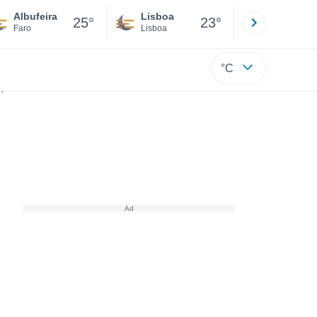
Albufeira
Lisboa
Porto
25°
23°
Faro
Lisboa
Porto
°C
 de Mindanao