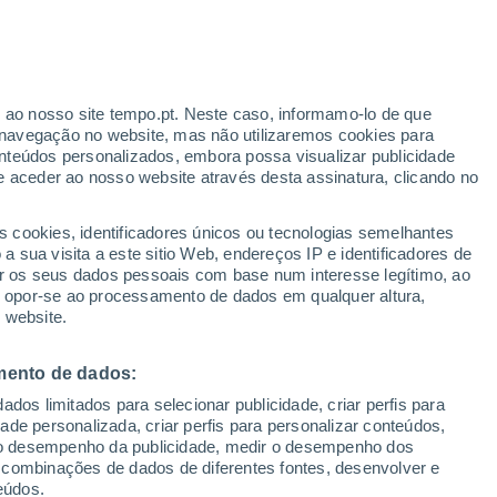
r ao nosso site tempo.pt. Neste caso, informamo-lo de que
navegação no website, mas não utilizaremos cookies para
nteúdos personalizados, embora possa visualizar publicidade
e aceder ao nosso website através desta assinatura, clicando no
s cookies, identificadores únicos ou tecnologias semelhantes
 sua visita a este sitio Web, endereços IP e identificadores de
r os seus dados pessoais com base num interesse legítimo, ao
ou opor-se ao processamento de dados em qualquer altura,
 website.
ostas das Filipinas e da
mento de dados:
dos limitados para selecionar publicidade, criar perfis para
oto de magnitude 7,8
idade personalizada, criar perfis para personalizar conteúdos,
ir o desempenho da publicidade, medir o desempenho dos
ao
 combinações de dados de diferentes fontes, desenvolver e
eúdos.