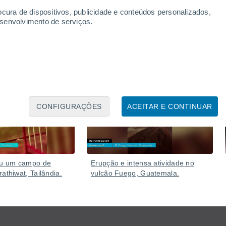
os antes de retornar repentinamente como um pequeno
ocura de dispositivos, publicidade e conteúdos personalizados,
longo da costa.
esenvolvimento de serviços.
Ontem
05 Ago.
CONFIGURAÇÕES
ACEITAR E CONTINUAR
iu um campo de
Erupção e intensa atividade no
athiwat, Tailândia.
vulcão Fuego, Guatemala.