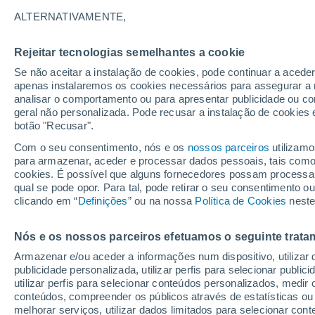
ALTERNATIVAMENTE,
Rejeitar tecnologias semelhantes a cookie
Se não aceitar a instalação de cookies, pode continuar a acede
apenas instalaremos os cookies necessários para assegurar a 
analisar o comportamento ou para apresentar publicidade ou co
geral não personalizada. Pode recusar a instalação de cookies 
botão "Recusar".
Com o seu consentimento, nós e os
nossos parceiros
utilizamo
para armazenar, aceder e processar dados pessoais, tais como a
cookies. É possível que alguns fornecedores possam processa
qual se pode opor. Para tal, pode retirar o seu consentimento 
clicando em “
Definições
” ou na nossa
Política de Cookies
neste
Um tsunami atingiu as c
Nós e os nossos parceiros efetuamos o seguinte trata
Armazenar e/ou aceder a informações num dispositivo, utilizar da
Indonésia após o terrem
publicidade personalizada, utilizar perfis para selecionar public
utilizar perfis para selecionar conteúdos personalizados, med
perto da ilha de Mindan
conteúdos, compreender os públicos através de estatísticas ou
melhorar serviços, utilizar dados limitados para selecionar cont