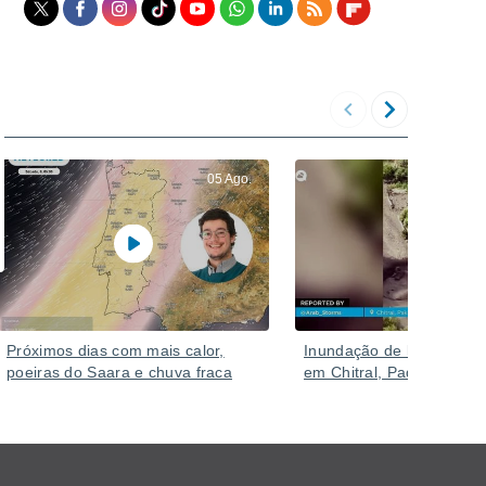
05 Ago.
Próximos dias com mais calor,
Inundação de lama deva
poeiras do Saara e chuva fraca
em Chitral, Paquistão