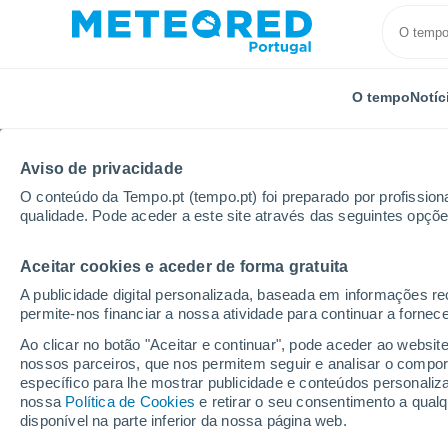
O tempo
Notíc
Aviso de privacidade
O conteúdo da Tempo.pt (tempo.pt) foi preparado por profissiona
qualidade. Pode aceder a este site através das seguintes opçõe
Aceitar cookies e aceder de forma gratuita
Início
Vídeos
Um tsunami atingiu as costas das Fil
A publicidade digital personalizada, baseada em informações r
permite-nos financiar a nossa atividade para continuar a fornec
Ao clicar no botão "Aceitar e continuar", pode aceder ao websit
nossos parceiros, que nos permitem seguir e analisar o compo
específico para lhe mostrar publicidade e conteúdos persona
nossa
Política de Cookies
e retirar o seu consentimento a qua
disponível na parte inferior da nossa página web.