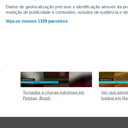
Em diversas áreas, o mar teria recuado vários metr
Dados de geolocalização precisos e identificação através da pr
tsunami, arrastando barcos e objetos localizados ao 
medição de publicidade e conteúdos, estudos de audiência e d
Veja os nossos 1199 parceiros
Vídeos
Hoje
Tornados e chuvas extremas em
Um raio ating
Pelotas, Brasil.
futebol em Nar