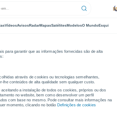
ias
Vídeos
Avisos
Radar
Mapas
Satélites
Modelos
O Mundo
Esqui
is para garantir que as informações fornecidas são de alta
s:
ipinas e da Indonésia após o terremoto de magnitude 7,8 perto da ilha
ecolhidas através de cookies ou tecnologias semelhantes,
er-lhe conteúdos de alta qualidade sem qualquer custo.
e aceitando a instalação de todos os cookies, próprios ou dos
rtamento no website, bem como desenvolver um perfil
lizados com base no mesmo. Pode consultar mais informações na
lquer momento, clicando no botão
Definições de cookies