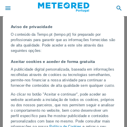
Aviso de privacidade
O conteúdo da Tempo.pt (tempo.pt) foi preparado por
profissionais para garantir que as informações fornecidas são
de alta qualidade. Pode aceder a este site através das
seguintes opções:
Aceitar cookies e aceder de forma gratuita
A publicidade digital personalizada, baseada em informações
recolhidas através de cookies ou tecnologias semelhantes,
permite-nos financiar a nossa atividade para continuar a
fornecer-lhe conteúdos de alta qualidade sem qualquer custo.
Um tornado atingiu Roma, Itália
Ao clicar no botão "Aceitar e continuar", pode aceder ao
Os primeiros relatos indicam que o tornado percorreu as ruas
website aceitando a instalação de todos os cookies, próprios
localizadas entre Prati Fiscali e Conca d'Oro. O vórtice se formou
ou dos nossos parceiros, que nos permitem seguir e analisar
a partir de uma forte tempestade.
o comportamento no website, bem como desenvolver um
perfil específico para lhe mostrar publicidade e conteúdos
personalizados com base no mesmo. Pode consultar mais
Vídeos
informações na nossa
Política de Cookies
e retirar o seu