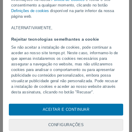
consentimento a qualquer momento, clicando no botão
Definições de cookies
disponível na parte inferior da nossa
Ontem
página web.
ALTERNATIVAMENTE,
Rejeitar tecnologias semelhantes a cookie
Se não aceitar a instalação de cookies, pode continuar a
aceder ao nosso site tempo.pt. Neste caso, informamo-lo de
que apenas instalaremos os cookies necessários para
assegurar a navegação no website, mas não utilizaremos
cookies para analisar o comportamento ou para apresentar
Tornados e chuvas extremas em
Um raio atingiu um campo
publicidade ou conteúdos personalizados, embora possa
Pelotas, Brasil.
em Narathiwat, Tailândia.
visualizar publicidade geral não personalizada. Pode recusar
a instalação de cookies e aceder ao nosso website através
desta assinatura, clicando no botão "Recusar".
Com o seu consentimento, nós e os
nossos parceiros
utilizamos cookies, identificadores únicos ou tecnologias
Siga-nos
ACEITAR E CONTINUAR
semelhantes para armazenar, aceder e processar dados
pessoais, tais como a sua visita a este sitio Web, endereços
IP e identificadores de cookies. É possível que alguns
CONFIGURAÇÕES
fornecedores possam processar os seus dados pessoais com