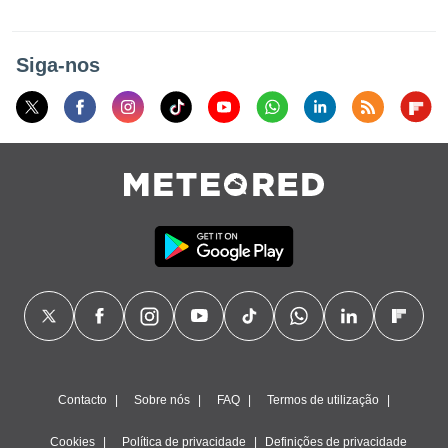
para lhe
licidade e
Siga-nos
ados com
esmo. Pode
ais
s na nossa
 Cookies
e
u
nto a
omento,
 botão
de cookies
na parte
nossa
.
IVAMENTE,
as
Contacto
Sobre nós
FAQ
Termos de utilização
tes a
Cookies
Política de privacidade
Definições de privacidade