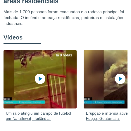
áreas residenciais
m
 recolhidas
Mais de 1.700 pessoas foram evacuadas e a rodovia principal foi
cookies ou
fechada. O incêndio ameaça residências, pedreiras e instalações
industriais.
, permite-
ar a nossa
ara
Vídeos
ACEITAR
 fornecer-
E
os de alta
CONTINUAR
sem
Há 9 horas
sto.
CONFIGURAÇÕES
o botão
ontinuar",
r ao
itando a
de todos os
óprios ou
parceiros,
rmitem
lisar o
Um raio atingiu um campo de futebol
Erupção e intensa ativid
nto no
em Narathiwat, Tailândia.
Fuego, Guatemala.
em como
 um perfil