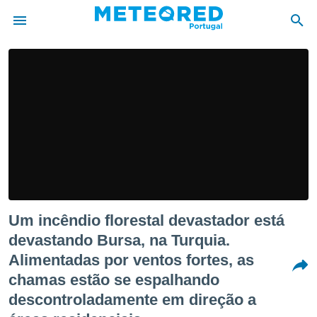
de
 da
empo.pt) foi
or
is para
e as
 fornecidas
 qualidade.
r a este
s das
Um incêndio florestal devastador está
opções:
devastando Bursa, na Turquia.
ookies e
Alimentadas por ventos fortes, as
 forma
chamas estão se espalhando
e digital
descontroladamente em direção a
da,