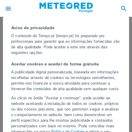
Aviso de privacidade
O conteúdo da Tempo.pt (tempo.pt) foi preparado por
profissionais para garantir que as informações fornecidas são
de alta qualidade. Pode aceder a este site através das
seguintes opções:
Aceitar cookies e aceder de forma gratuita
A publicidade digital personalizada, baseada em informações
recolhidas através de cookies ou tecnologias semelhantes,
permite-nos financiar a nossa atividade para continuar a
fornecer-lhe conteúdos de alta qualidade sem qualquer custo.
Um enorme incêndio florestal está a
Ao clicar no botão "Aceitar e continuar", pode aceder ao
deixar vários bairros de Jerusalém,
website aceitando a instalação de todos os cookies, próprios
Israel, em alerta! Dezenas de equipas
ou dos nossos parceiros, que nos permitem seguir e analisar
o comportamento no website, bem como desenvolver um
de combate a incêndios estão a
perfil específico para lhe mostrar publicidade e conteúdos
trabalhar na área
personalizados com base no mesmo. Pode consultar mais
informações na nossa
Política de Cookies
e retirar o seu