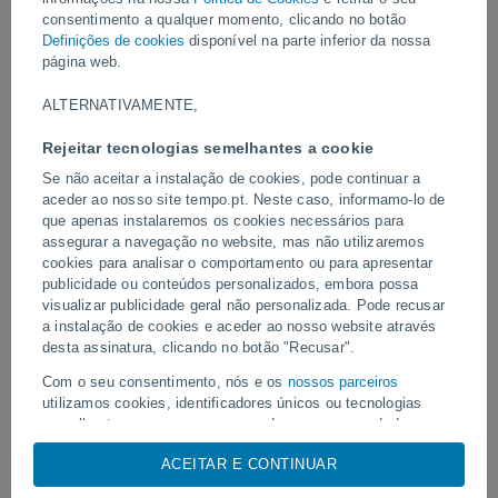
Várias casas em Ein Kerem foram consumidas pelas chamas, pelo
consentimento a qualquer momento, clicando no botão
que as autoridades recomendam que se evite o trânsito na zona.
Definições de cookies
disponível na parte inferior da nossa
página web.
Vídeos
ALTERNATIVAMENTE,
Rejeitar tecnologias semelhantes a cookie
Há 9 horas
Se não aceitar a instalação de cookies, pode continuar a
aceder ao nosso site tempo.pt. Neste caso, informamo-lo de
que apenas instalaremos os cookies necessários para
assegurar a navegação no website, mas não utilizaremos
cookies para analisar o comportamento ou para apresentar
publicidade ou conteúdos personalizados, embora possa
visualizar publicidade geral não personalizada. Pode recusar
a instalação de cookies e aceder ao nosso website através
desta assinatura, clicando no botão "Recusar".
Um raio atingiu um campo de futebol
Erupção e intensa ativid
Com o seu consentimento, nós e os
nossos parceiros
em Narathiwat, Tailândia.
Fuego, Guatemala.
utilizamos cookies, identificadores únicos ou tecnologias
semelhantes para armazenar, aceder e processar dados
pessoais, tais como a sua visita a este sitio Web, endereços
ACEITAR E CONTINUAR
IP e identificadores de cookies. É possível que alguns
fornecedores possam processar os seus dados pessoais com