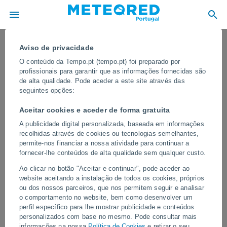
Aviso de privacidade
O conteúdo da Tempo.pt (tempo.pt) foi preparado por
profissionais para garantir que as informações fornecidas são
de alta qualidade. Pode aceder a este site através das
seguintes opções:
Aceitar cookies e aceder de forma gratuita
A publicidade digital personalizada, baseada em informações
recolhidas através de cookies ou tecnologias semelhantes,
permite-nos financiar a nossa atividade para continuar a
fornecer-lhe conteúdos de alta qualidade sem qualquer custo.
Ruas transformadas em rios em
Ao clicar no botão "Aceitar e continuar", pode aceder ao
Bauru, Brasil
website aceitando a instalação de todos os cookies, próprios
ou dos nossos parceiros, que nos permitem seguir e analisar
As autoridades locais acionaram os protocolos de emergência e
o comportamento no website, bem como desenvolver um
recomendaram que a população evitasse viajar devido à grande
perfil específico para lhe mostrar publicidade e conteúdos
quantidade de água na via pública, onde dezenas de carros foram
personalizados com base no mesmo. Pode consultar mais
arrastados pela corrente.
informações na nossa
Política de Cookies
e retirar o seu