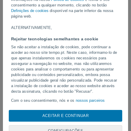
consentimento a qualquer momento, clicando no botão
Vídeos
Definições de cookies
disponível na parte inferior da nossa
página web.
ALTERNATIVAMENTE,
Ontem
Rejeitar tecnologias semelhantes a cookie
Se não aceitar a instalação de cookies, pode continuar a
aceder ao nosso site tempo.pt. Neste caso, informamo-lo de
que apenas instalaremos os cookies necessários para
assegurar a navegação no website, mas não utilizaremos
cookies para analisar o comportamento ou para apresentar
publicidade ou conteúdos personalizados, embora possa
visualizar publicidade geral não personalizada. Pode recusar
a instalação de cookies e aceder ao nosso website através
Um raio atingiu um campo de futebol
Erupção e intensa ativid
desta assinatura, clicando no botão "Recusar".
em Narathiwat, Tailândia.
Fuego, Guatemala.
Com o seu consentimento, nós e os
nossos parceiros
utilizamos cookies, identificadores únicos ou tecnologias
semelhantes para armazenar, aceder e processar dados
ACEITAR E CONTINUAR
pessoais, tais como a sua visita a este sitio Web, endereços
Siga-nos
IP e identificadores de cookies. É possível que alguns
fornecedores possam processar os seus dados pessoais com
CONFIGURAÇÕES