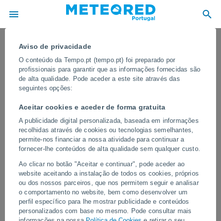
Aviso de privacidade
O conteúdo da Tempo.pt (tempo.pt) foi preparado por
profissionais para garantir que as informações fornecidas são
de alta qualidade. Pode aceder a este site através das
seguintes opções:
Aceitar cookies e aceder de forma gratuita
A publicidade digital personalizada, baseada em informações
recolhidas através de cookies ou tecnologias semelhantes,
permite-nos financiar a nossa atividade para continuar a
fornecer-lhe conteúdos de alta qualidade sem qualquer custo.
Porque é que as nuvens de
Ao clicar no botão "Aceitar e continuar", pode aceder ao
tempestade são tão escuras?
website aceitando a instalação de todos os cookies, próprios
ou dos nossos parceiros, que nos permitem seguir e analisar
O fenómeno ótico que o explica.
o comportamento no website, bem como desenvolver um
perfil específico para lhe mostrar publicidade e conteúdos
Vídeos
personalizados com base no mesmo. Pode consultar mais
informações na nossa
Política de Cookies
e retirar o seu