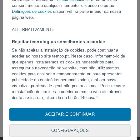
consentimento a qualquer momento, clicando no botão
Definições de cookies
disponível na parte inferior da nossa
Ontem
página web.
ALTERNATIVAMENTE,
Rejeitar tecnologias semelhantes a cookie
Se não aceitar a instalação de cookies, pode continuar a
aceder ao nosso site tempo.pt. Neste caso, informamo-lo de
que apenas instalaremos os cookies necessários para
assegurar a navegação no website, mas não utilizaremos
Tornados e chuvas extremas em
Um raio atingiu um campo
cookies para analisar o comportamento ou para apresentar
Pelotas, Brasil.
em Narathiwat, Tailândia.
publicidade ou conteúdos personalizados, embora possa
visualizar publicidade geral não personalizada. Pode recusar
a instalação de cookies e aceder ao nosso website através
desta assinatura, clicando no botão "Recusar".
Com o seu consentimento, nós e os
nossos parceiros
Siga-nos
utilizamos cookies, identificadores únicos ou tecnologias
ACEITAR E CONTINUAR
semelhantes para armazenar, aceder e processar dados
pessoais, tais como a sua visita a este sitio Web, endereços
CONFIGURAÇÕES
IP e identificadores de cookies. É possível que alguns
fornecedores possam processar os seus dados pessoais com