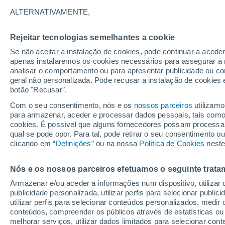
ALTERNATIVAMENTE,
Rejeitar tecnologias semelhantes a cookie
Se não aceitar a instalação de cookies, pode continuar a acede
apenas instalaremos os cookies necessários para assegurar a 
analisar o comportamento ou para apresentar publicidade ou co
geral não personalizada. Pode recusar a instalação de cookies 
botão "Recusar".
Com o seu consentimento, nós e os
nossos parceiros
utilizamo
para armazenar, aceder e processar dados pessoais, tais como a
cookies. É possível que alguns fornecedores possam processa
qual se pode opor. Para tal, pode retirar o seu consentimento 
clicando em “
Definições
” ou na nossa
Política de Cookies
neste
O céu sobre Birmingham
Nós e os nossos parceiros efetuamos o seguinte trata
Armazenar e/ou aceder a informações num dispositivo, utilizar da
rosado em meio a uma 
publicidade personalizada, utilizar perfis para selecionar public
utilizar perfis para selecionar conteúdos personalizados, med
As luzes de um estádio podem ser a causa do fenôme
conteúdos, compreender os públicos através de estatísticas ou
atuaram como um espelho, refletindo e amplificando a 
melhorar serviços, utilizar dados limitados para selecionar cont