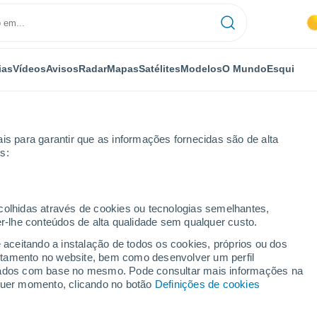
ias
Vídeos
Avisos
Radar
Mapas
Satélites
Modelos
O Mundo
Esqui
is para garantir que as informações fornecidas são de alta
s:
o) ficou rosado em meio a uma nevasca
ecolhidas através de cookies ou tecnologias semelhantes,
er-lhe conteúdos de alta qualidade sem qualquer custo.
e aceitando a instalação de todos os cookies, próprios ou dos
rtamento no website, bem como desenvolver um perfil
lizados com base no mesmo. Pode consultar mais informações na
lquer momento, clicando no botão
Definições de cookies