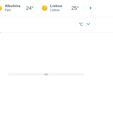
Albufeira
Lisboa
Porto
24°
25°
Faro
Lisboa
Porto
°C