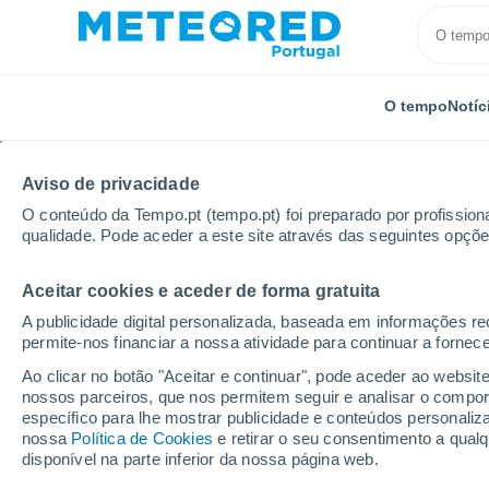
O tempo
Notíc
Aviso de privacidade
O conteúdo da Tempo.pt (tempo.pt) foi preparado por profissiona
qualidade. Pode aceder a este site através das seguintes opçõe
Aceitar cookies e aceder de forma gratuita
Início
Vídeos
O céu sobre Birmingham (Reino Unid
A publicidade digital personalizada, baseada em informações r
permite-nos financiar a nossa atividade para continuar a fornec
Ao clicar no botão "Aceitar e continuar", pode aceder ao websit
nossos parceiros, que nos permitem seguir e analisar o compo
específico para lhe mostrar publicidade e conteúdos persona
nossa
Política de Cookies
e retirar o seu consentimento a qua
disponível na parte inferior da nossa página web.