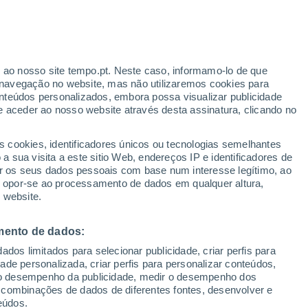
r ao nosso site tempo.pt. Neste caso, informamo-lo de que
navegação no website, mas não utilizaremos cookies para
nteúdos personalizados, embora possa visualizar publicidade
e aceder ao nosso website através desta assinatura, clicando no
s cookies, identificadores únicos ou tecnologias semelhantes
 sua visita a este sitio Web, endereços IP e identificadores de
r os seus dados pessoais com base num interesse legítimo, ao
ou opor-se ao processamento de dados em qualquer altura,
 website.
 (Reino Unido) ficou
mento de dados:
dos limitados para selecionar publicidade, criar perfis para
nevasca
idade personalizada, criar perfis para personalizar conteúdos,
ir o desempenho da publicidade, medir o desempenho dos
no. Durante a nevasca, nuvens baixas e flocos de neve
 combinações de dados de diferentes fontes, desenvolver e
luz artificial da cidade no céu.
eúdos.