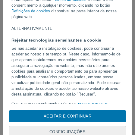
Vídeos
consentimento a qualquer momento, clicando no botão
Definições de cookies
disponível na parte inferior da nossa
página web.
Há 6 horas
ALTERNATIVAMENTE,
Rejeitar tecnologias semelhantes a cookie
Se não aceitar a instalação de cookies, pode continuar a
aceder ao nosso site tempo.pt. Neste caso, informamo-lo de
que apenas instalaremos os cookies necessários para
assegurar a navegação no website, mas não utilizaremos
cookies para analisar o comportamento ou para apresentar
publicidade ou conteúdos personalizados, embora possa
visualizar publicidade geral não personalizada. Pode recusar
Um raio atingiu um campo de futebol
Erupção e intensa ativid
em Narathiwat, Tailândia.
a instalação de cookies e aceder ao nosso website através
Fuego, Guatemala.
desta assinatura, clicando no botão "Recusar".
Com o seu consentimento, nós e os
nossos parceiros
utilizamos cookies, identificadores únicos ou tecnologias
semelhantes para armazenar, aceder e processar dados
ACEITAR E CONTINUAR
Siga-nos
pessoais, tais como a sua visita a este sitio Web, endereços
IP e identificadores de cookies. É possível que alguns
CONFIGURAÇÕES
fornecedores possam processar os seus dados pessoais com