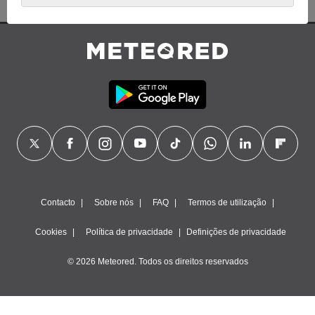
base num interesse legítimo, ao qual se pode opor. Para tal,
pode retirar o seu consentimento ou opor-se ao
processamento de dados em qualquer altura, clicando em “
Definições
” ou na nossa
Política de Cookies
neste website.
Nós e os nossos parceiros efetuamos o seguinte
tratamento de dados:
Armazenar e/ou aceder a informações num dispositivo,
utilizar dados limitados para selecionar publicidade, criar
perfis para publicidade personalizada, utilizar perfis para
selecionar publicidade personalizada, criar perfis para
personalizar conteúdos, utilizar perfis para selecionar
conteúdos personalizados, medir o desempenho da
publicidade, medir o desempenho dos conteúdos,
compreender os públicos através de estatísticas ou
Contacto
Sobre nós
FAQ
Termos de utilização
combinações de dados de diferentes fontes, desenvolver e
melhorar serviços, utilizar dados limitados para selecionar
Cookies
Política de privacidade
Definições de privacidade
conteúdos.
Dados de geolocalização precisos e identificação através da
© 2026 Meteored. Todos os direitos reservados
procura de dispositivos, publicidade e conteúdos
personalizados, medição de publicidade e conteúdos, estudos
de audiência e desenvolvimento de serviços.