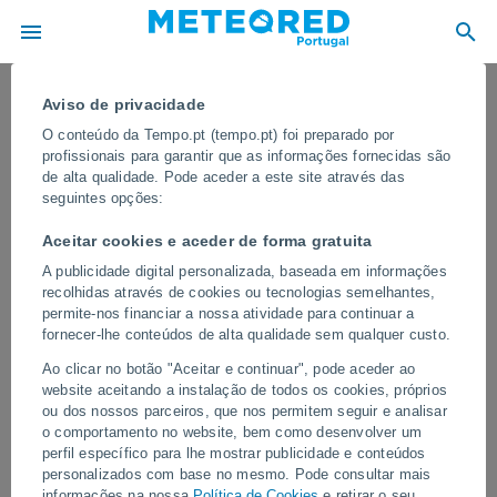
Aviso de privacidade
O conteúdo da Tempo.pt (tempo.pt) foi preparado por
profissionais para garantir que as informações fornecidas são
de alta qualidade. Pode aceder a este site através das
seguintes opções:
Aceitar cookies e aceder de forma gratuita
A publicidade digital personalizada, baseada em informações
recolhidas através de cookies ou tecnologias semelhantes,
permite-nos financiar a nossa atividade para continuar a
fornecer-lhe conteúdos de alta qualidade sem qualquer custo.
O céu fica vermelho em Caracas, na
Ao clicar no botão "Aceitar e continuar", pode aceder ao
Venezuela, após o duplo sismo
website aceitando a instalação de todos os cookies, próprios
ou dos nossos parceiros, que nos permitem seguir e analisar
Os movimentos da terra, as poeiras em suspensão e os incêndios
o comportamento no website, bem como desenvolver um
provocados por sismos aumentaram a presença de partículas na
perfil específico para lhe mostrar publicidade e conteúdos
atmosfera, o que pode intensificar as cores do pôr-do-sol.
personalizados com base no mesmo. Pode consultar mais
informações na nossa
Política de Cookies
e retirar o seu