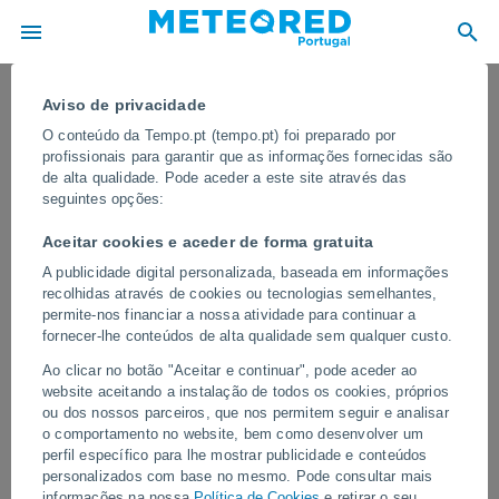
Aviso de privacidade
O conteúdo da Tempo.pt (tempo.pt) foi preparado por
profissionais para garantir que as informações fornecidas são
de alta qualidade. Pode aceder a este site através das
seguintes opções:
Aceitar cookies e aceder de forma gratuita
A publicidade digital personalizada, baseada em informações
recolhidas através de cookies ou tecnologias semelhantes,
permite-nos financiar a nossa atividade para continuar a
fornecer-lhe conteúdos de alta qualidade sem qualquer custo.
Iminente subida acentuada da
Ao clicar no botão "Aceitar e continuar", pode aceder ao
temperatura no Norte de Portugal
website aceitando a instalação de todos os cookies, próprios
ou dos nossos parceiros, que nos permitem seguir e analisar
Anticiclone e massa de ar quente e seco provocam subida
o comportamento no website, bem como desenvolver um
generalizada das temperaturas máximas nesta quinta-feira, 11 de
perfil específico para lhe mostrar publicidade e conteúdos
junho, sendo mais acentuada na Região Norte e litoral Centro de
personalizados com base no mesmo. Pode consultar mais
Portugal continental, com aumentos até 8 ºC face ao dia de hoje.
informações na nossa
Política de Cookies
e retirar o seu