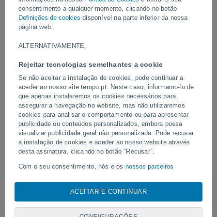
consentimento a qualquer momento, clicando no botão
Vídeos
Definições de cookies
disponível na parte inferior da nossa
página web.
ALTERNATIVAMENTE,
Hoje
Rejeitar tecnologias semelhantes a cookie
Se não aceitar a instalação de cookies, pode continuar a
aceder ao nosso site tempo.pt. Neste caso, informamo-lo de
que apenas instalaremos os cookies necessários para
assegurar a navegação no website, mas não utilizaremos
cookies para analisar o comportamento ou para apresentar
publicidade ou conteúdos personalizados, embora possa
visualizar publicidade geral não personalizada. Pode recusar
a instalação de cookies e aceder ao nosso website através
Tornados e chuvas extremas em
Um raio atingiu um campo
desta assinatura, clicando no botão "Recusar".
Pelotas, Brasil.
em Narathiwat, Tailândia.
Com o seu consentimento, nós e os
nossos parceiros
utilizamos cookies, identificadores únicos ou tecnologias
semelhantes para armazenar, aceder e processar dados
ACEITAR E CONTINUAR
pessoais, tais como a sua visita a este sitio Web, endereços
Siga-nos
IP e identificadores de cookies. É possível que alguns
fornecedores possam processar os seus dados pessoais com
CONFIGURAÇÕES