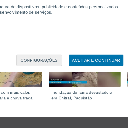
 contínuo de novas nevascas.
ocura de dispositivos, publicidade e conteúdos personalizados,
esenvolvimento de serviços.
Ontem
Ontem
CONFIGURAÇÕES
ACEITAR E CONTINUAR
 com mais calor,
Inundação de lama devastadora
ara e chuva fraca
em Chitral, Paquistão