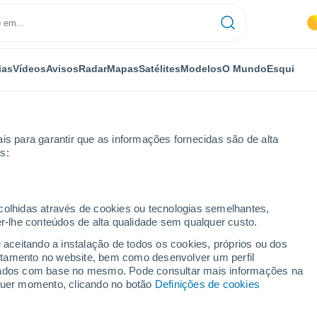
ias
Vídeos
Avisos
Radar
Mapas
Satélites
Modelos
O Mundo
Esqui
is para garantir que as informações fornecidas são de alta
s:
telhado em Minamiaizu, Japão
ecolhidas através de cookies ou tecnologias semelhantes,
er-lhe conteúdos de alta qualidade sem qualquer custo.
e aceitando a instalação de todos os cookies, próprios ou dos
rtamento no website, bem como desenvolver um perfil
lizados com base no mesmo. Pode consultar mais informações na
lquer momento, clicando no botão
Definições de cookies