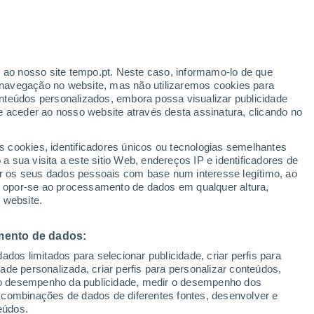
r ao nosso site tempo.pt. Neste caso, informamo-lo de que
navegação no website, mas não utilizaremos cookies para
nteúdos personalizados, embora possa visualizar publicidade
e aceder ao nosso website através desta assinatura, clicando no
s cookies, identificadores únicos ou tecnologias semelhantes
 sua visita a este sitio Web, endereços IP e identificadores de
r os seus dados pessoais com base num interesse legítimo, ao
ou opor-se ao processamento de dados em qualquer altura,
 website.
 caem de um telhado em
mento de dados:
dos limitados para selecionar publicidade, criar perfis para
idade personalizada, criar perfis para personalizar conteúdos,
ir o desempenho da publicidade, medir o desempenho dos
ma nevasca recorde em fevereiro de 2026, quando a neve
 combinações de dados de diferentes fontes, desenvolver e
toridades locais alertaram os moradores para que se
eúdos.