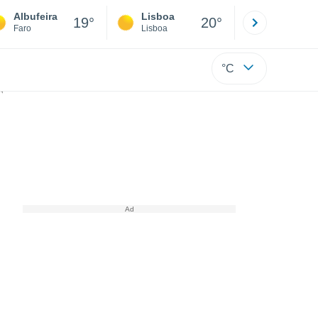
Albufeira
Lisboa
Porto
19°
20°
Faro
Lisboa
Porto
°C