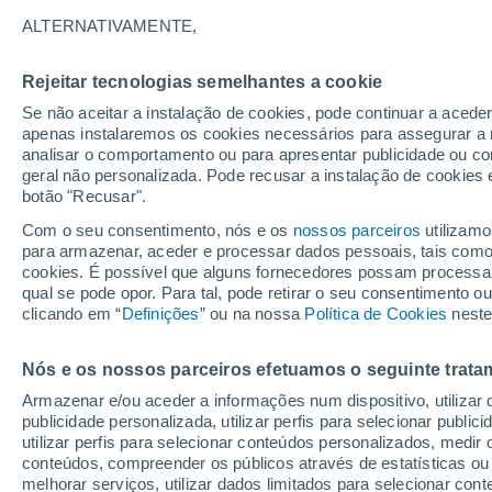
ALTERNATIVAMENTE,
Rejeitar tecnologias semelhantes a cookie
Se não aceitar a instalação de cookies, pode continuar a acede
apenas instalaremos os cookies necessários para assegurar a 
analisar o comportamento ou para apresentar publicidade ou co
geral não personalizada. Pode recusar a instalação de cookies 
botão "Recusar".
Com o seu consentimento, nós e os
nossos parceiros
utilizamo
para armazenar, aceder e processar dados pessoais, tais como a
cookies. É possível que alguns fornecedores possam processa
qual se pode opor. Para tal, pode retirar o seu consentimento 
clicando em “
Definições
” ou na nossa
Política de Cookies
neste
Grandes blocos de neve
Nós e os nossos parceiros efetuamos o seguinte trata
Armazenar e/ou aceder a informações num dispositivo, utilizar da
Minamiaizu, Japão
publicidade personalizada, utilizar perfis para selecionar public
utilizar perfis para selecionar conteúdos personalizados, med
O incidente ocorreu no Ginásio de Nango durante u
conteúdos, compreender os públicos através de estatísticas ou
acumulada desabou repentinamente do telhado. As au
melhorar serviços, utilizar dados limitados para selecionar cont