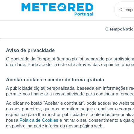
O tempo
Notíc
Aviso de privacidade
O conteúdo da Tempo.pt (tempo.pt) foi preparado por profissiona
qualidade. Pode aceder a este site através das seguintes opçõe
Aceitar cookies e aceder de forma gratuita
Início
Vídeos
Grandes blocos de neve caem de um 
A publicidade digital personalizada, baseada em informações r
permite-nos financiar a nossa atividade para continuar a fornec
Ao clicar no botão "Aceitar e continuar", pode aceder ao websit
nossos parceiros, que nos permitem seguir e analisar o compo
específico para lhe mostrar publicidade e conteúdos persona
nossa
Política de Cookies
e retirar o seu consentimento a qua
disponível na parte inferior da nossa página web.