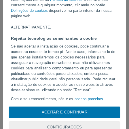
consentimento a qualquer momento, clicando no botão
Vídeos
Definições de cookies
disponível na parte inferior da nossa
página web.
Há 4 horas
ALTERNATIVAMENTE,
Rejeitar tecnologias semelhantes a cookie
Se não aceitar a instalação de cookies, pode continuar a
aceder ao nosso site tempo.pt. Neste caso, informamo-lo de
que apenas instalaremos os cookies necessários para
assegurar a navegação no website, mas não utilizaremos
cookies para analisar o comportamento ou para apresentar
publicidade ou conteúdos personalizados, embora possa
visualizar publicidade geral não personalizada. Pode recusar
Tornados e chuvas extremas em
Um raio atingiu um campo
a instalação de cookies e aceder ao nosso website através
Pelotas, Brasil.
em Narathiwat, Tailândia.
desta assinatura, clicando no botão "Recusar".
Com o seu consentimento, nós e os
nossos parceiros
utilizamos cookies, identificadores únicos ou tecnologias
semelhantes para armazenar, aceder e processar dados
ACEITAR E CONTINUAR
pessoais, tais como a sua visita a este sitio Web, endereços
Siga-nos
IP e identificadores de cookies. É possível que alguns
fornecedores possam processar os seus dados pessoais com
CONFIGURAÇÕES