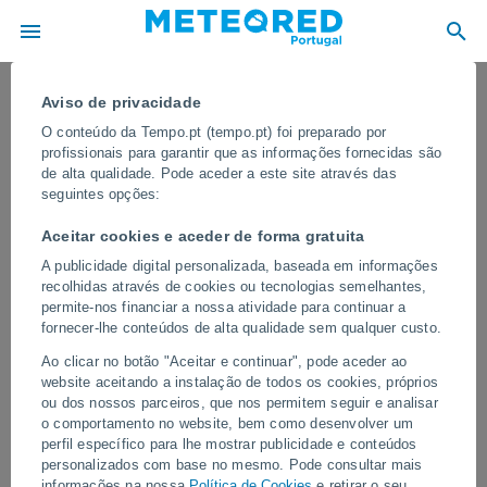
Aviso de privacidade
O conteúdo da Tempo.pt (tempo.pt) foi preparado por
profissionais para garantir que as informações fornecidas são
de alta qualidade. Pode aceder a este site através das
seguintes opções:
Aceitar cookies e aceder de forma gratuita
A publicidade digital personalizada, baseada em informações
recolhidas através de cookies ou tecnologias semelhantes,
permite-nos financiar a nossa atividade para continuar a
fornecer-lhe conteúdos de alta qualidade sem qualquer custo.
Dezenas de corços são resgatados de
Ao clicar no botão "Aceitar e continuar", pode aceder ao
um lago congelado em Karasuk, na
website aceitando a instalação de todos os cookies, próprios
Rússia
ou dos nossos parceiros, que nos permitem seguir e analisar
o comportamento no website, bem como desenvolver um
Apesar do grande esforço dos socorristas, infelizmente eles não
perfil específico para lhe mostrar publicidade e conteúdos
conseguiram salvar todos os animais que estavam presos.
personalizados com base no mesmo. Pode consultar mais
informações na nossa
Política de Cookies
e retirar o seu