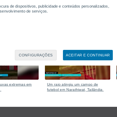
ocura de dispositivos, publicidade e conteúdos personalizados,
esenvolvimento de serviços.
07 Ago.
06 Ago.
CONFIGURAÇÕES
ACEITAR E CONTINUAR
huvas extremas em
Um raio atingiu um campo de
.
futebol em Narathiwat, Tailândia.