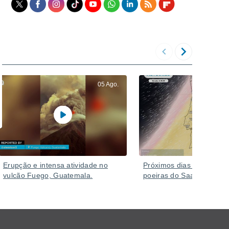
05 Ago.
Erupção e intensa atividade no
Próximos dias com mais c
vulcão Fuego, Guatemala.
poeiras do Saara e chuva