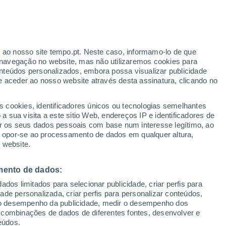
r ao nosso site tempo.pt. Neste caso, informamo-lo de que
navegação no website, mas não utilizaremos cookies para
nteúdos personalizados, embora possa visualizar publicidade
e aceder ao nosso website através desta assinatura, clicando no
s cookies, identificadores únicos ou tecnologias semelhantes
 sua visita a este sitio Web, endereços IP e identificadores de
r os seus dados pessoais com base num interesse legítimo, ao
ou opor-se ao processamento de dados em qualquer altura,
 website.
de grandes proporções
mento de dados:
dos limitados para selecionar publicidade, criar perfis para
idade personalizada, criar perfis para personalizar conteúdos,
ir o desempenho da publicidade, medir o desempenho dos
as torrenciais contínuas que saturam o solo, aumentando
 combinações de dados de diferentes fontes, desenvolver e
e o atrito interno e a coesão do terreno.
eúdos.