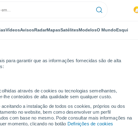
ias
Vídeos
Avisos
Radar
Mapas
Satélites
Modelos
O Mundo
Esqui
is para garantir que as informações fornecidas são de alta
s:
oporções em Wayanad, na Índia
ecolhidas através de cookies ou tecnologias semelhantes,
er-lhe conteúdos de alta qualidade sem qualquer custo.
e aceitando a instalação de todos os cookies, próprios ou dos
rtamento no website, bem como desenvolver um perfil
lizados com base no mesmo. Pode consultar mais informações na
lquer momento, clicando no botão
Definições de cookies