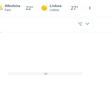
Albufeira
Lisboa
Porto
22°
27°
Faro
Lisboa
Porto
°C