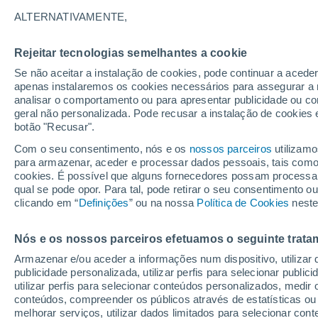
ALTERNATIVAMENTE,
Rejeitar tecnologias semelhantes a cookie
Se não aceitar a instalação de cookies, pode continuar a acede
apenas instalaremos os cookies necessários para assegurar a 
analisar o comportamento ou para apresentar publicidade ou co
geral não personalizada. Pode recusar a instalação de cookies 
botão "Recusar".
Com o seu consentimento, nós e os
nossos parceiros
utilizamo
para armazenar, aceder e processar dados pessoais, tais como a
cookies. É possível que alguns fornecedores possam processa
qual se pode opor. Para tal, pode retirar o seu consentimento 
clicando em “
Definições
” ou na nossa
Política de Cookies
neste
Deslizamento de terra 
Nós e os nossos parceiros efetuamos o seguinte trata
Armazenar e/ou aceder a informações num dispositivo, utilizar da
em Wayanad, na Índia
publicidade personalizada, utilizar perfis para selecionar public
utilizar perfis para selecionar conteúdos personalizados, med
Este fenómeno é tipicamente desencadeado por chuv
conteúdos, compreender os públicos através de estatísticas ou
a pressão da água nos poros e reduzindo drasticament
melhorar serviços, utilizar dados limitados para selecionar cont