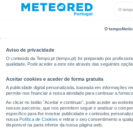
O tempo
Notíc
Aviso de privacidade
O conteúdo da Tempo.pt (tempo.pt) foi preparado por profissiona
qualidade. Pode aceder a este site através das seguintes opçõe
Aceitar cookies e aceder de forma gratuita
Início
Vídeos
Deslizamento de terra de grandes pr
A publicidade digital personalizada, baseada em informações r
permite-nos financiar a nossa atividade para continuar a fornec
Ao clicar no botão "Aceitar e continuar", pode aceder ao websit
nossos parceiros, que nos permitem seguir e analisar o compo
específico para lhe mostrar publicidade e conteúdos persona
nossa
Política de Cookies
e retirar o seu consentimento a qua
disponível na parte inferior da nossa página web.