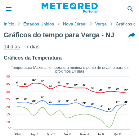
Início
Estados Unidos
Nova Jérsei
Verga
Gráficos d
o de
Gráficos do tempo para Verga - NJ
cidade
eúdo da
14 dias
7 dias
empo.pt) foi
ado por
Gráficos da Temperatura
nais para
r que as
Temperatura Máxima, temperatura mínima e ponto de orvalho para os
próximos 14 dias
 fornecidas
40
 qualidade.
36°
35°
34°
34°
35
er a este
33°
33°
32°
32°
32°
30°
30°
30°
avés das
29°
29°
30
s opções:
24°
25
23°
23°
23°
22°
22°
22°
21°
21°
21°
21°
20°
20
18°
cookies e
17°
de forma
15
uita
10
ade digital
°C
lizada,
Sáb
8
Seg
10
Qua
12
Sex
14
Dom
16
Ter
18
Qui
20