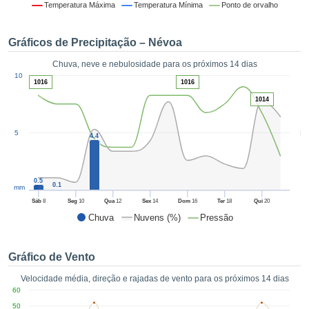
da em
Temperatura Máxima
Temperatura Mínima
Ponto de orvalho
 recolhidas
 cookies ou
Gráficos de Precipitação – Névoa
logias
s, permite-
Chuva, neve e nebulosidade para os próximos 14 dias
iar a nossa
1
10
de para
1016
1016
ACEITAR
a fornecer-
1014
E
dos de alta
CONTINUAR
ade sem
5
5
r custo.
4.4
CONFIGURAÇÕES
 no botão
continuar",
eder ao
0.5
0.1
mm
ceitando a
Sáb
8
Seg
10
Qua
12
Sex
14
Dom
16
Ter
18
Qui
20
de todos os
Chuva
Nuvens (%)
Pressão
róprios ou
 parceiros,
permitem
Gráfico de Vento
analisar o
mento no
Velocidade média, direção e rajadas de vento para os próximos 14 dias
 bem como
60
r um perfil
50