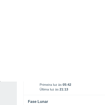
Nascimento da Lua
Ocaso da Lua
00:41
17:40
DOMINGO, 09 DE AGOSTO
O dia todo
Nuvens dispersas
Nascer do sol às
06h15m
Pôr-do-sol às
20h40m
Primeira luz às
05:42
Última luz às
21:13
Fase Lunar