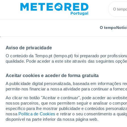
O tempo
Notíc
Aviso de privacidade
O conteúdo da Tempo.pt (tempo.pt) foi preparado por profissiona
qualidade. Pode aceder a este site através das seguintes opçõe
Aceitar cookies e aceder de forma gratuita
Início
Itália
Monza e Brianza
Veduggio con Col
A publicidade digital personalizada, baseada em informações r
permite-nos financiar a nossa atividade para continuar a fornec
Tempo para Veduggio 
Ao clicar no botão "Aceitar e continuar", pode aceder ao websit
nossos parceiros, que nos permitem seguir e analisar o compo
específico para lhe mostrar publicidade e conteúdos persona
O Tempo 1 - 7 Dias
Por horas
nossa
Política de Cookies
e retirar o seu consentimento a qua
disponível na parte inferior da nossa página web.