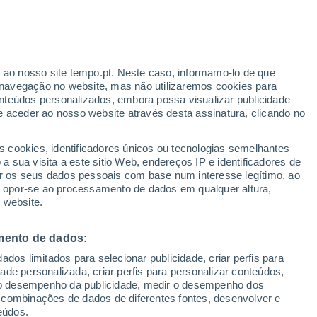
eduggio con Colzano
VENTO
PRECIPITAÇÃO
r ao nosso site tempo.pt. Neste caso, informamo-lo de que
12
15
18
21
00
03
06
09
12
15
18
21
00
navegação no website, mas não utilizaremos cookies para
nteúdos personalizados, embora possa visualizar publicidade
e aceder ao nosso website através desta assinatura, clicando no
s cookies, identificadores únicos ou tecnologias semelhantes
 sua visita a este sitio Web, endereços IP e identificadores de
32°
32°
31°
r os seus dados pessoais com base num interesse legítimo, ao
30°
ou opor-se ao processamento de dados em qualquer altura,
29°
29°
29°
28°
 website.
26°
26°
25°
24°
mento de dados:
23°
dos limitados para selecionar publicidade, criar perfis para
idade personalizada, criar perfis para personalizar conteúdos,
ir o desempenho da publicidade, medir o desempenho dos
 combinações de dados de diferentes fontes, desenvolver e
eúdos.
0.2