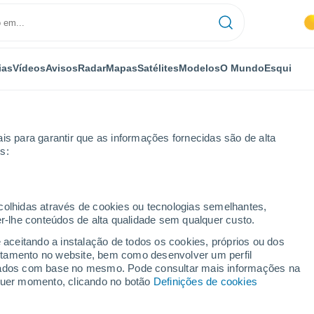
ias
Vídeos
Avisos
Radar
Mapas
Satélites
Modelos
O Mundo
Esqui
is para garantir que as informações fornecidas são de alta
s:
zano
Por horas
ecolhidas através de cookies ou tecnologias semelhantes,
er-lhe conteúdos de alta qualidade sem qualquer custo.
con Colzano por horas
e aceitando a instalação de todos os cookies, próprios ou dos
rtamento no website, bem como desenvolver um perfil
lizados com base no mesmo. Pode consultar mais informações na
lquer momento, clicando no botão
Definições de cookies