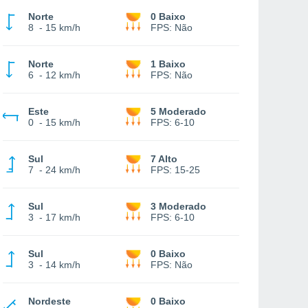
Norte
0 Baixo
8
-
15 km/h
FPS:
Não
Norte
1 Baixo
6
-
12 km/h
FPS:
Não
Este
5 Moderado
0
-
15 km/h
FPS:
6-10
Sul
7 Alto
7
-
24 km/h
FPS:
15-25
Sul
3 Moderado
3
-
17 km/h
FPS:
6-10
Sul
0 Baixo
3
-
14 km/h
FPS:
Não
Nordeste
0 Baixo