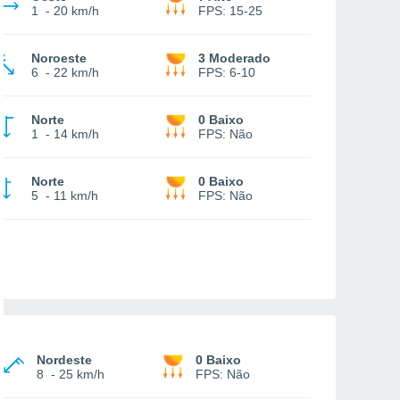
1
-
20 km/h
FPS:
15-25
Noroeste
3 Moderado
6
-
22 km/h
FPS:
6-10
Norte
0 Baixo
1
-
14 km/h
FPS:
Não
Norte
0 Baixo
5
-
11 km/h
FPS:
Não
Nordeste
0 Baixo
8
-
25 km/h
FPS:
Não