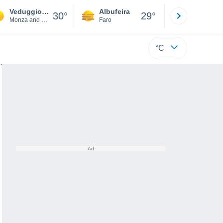
Veduggio con Colzano
Albufeira
Lisboa
30°
29°
Monza and Brianza
Faro
Lisboa
°C