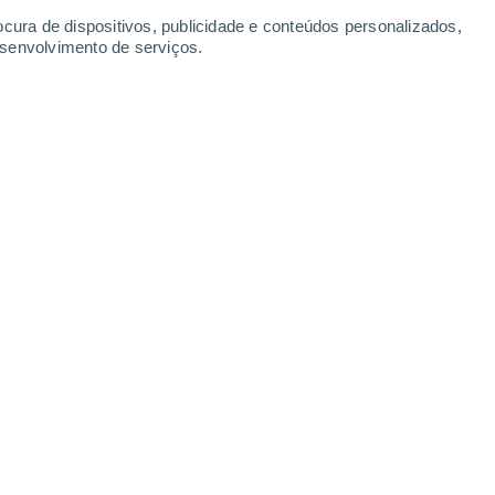
Domingo
9
ocura de dispositivos, publicidade e conteúdos personalizados,
esenvolvimento de serviços.
uggio con Colzano
25°
Nuvens dispersas
02:00
Sensação T.
26°
30%
24°
Trovoada
05:00
0.5 mm
Sensação T.
25°
50%
22°
Trovoada
08:00
2 mm
Sensação T.
22°
60%
26°
Trovoada
11:00
1.2 mm
Sensação T.
27°