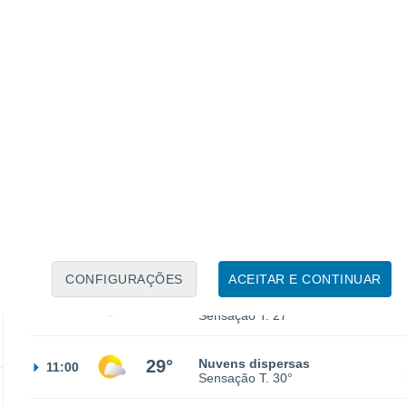
Sensação T.
27°
24°
Nuvens dispersas
02:00
Sensação T.
25°
23°
Nuvens dispersas
05:00
Sensação T.
23°
CONFIGURAÇÕES
ACEITAR E CONTINUAR
26°
Nuvens dispersas
08:00
Sensação T.
27°
29°
Nuvens dispersas
11:00
Sensação T.
30°