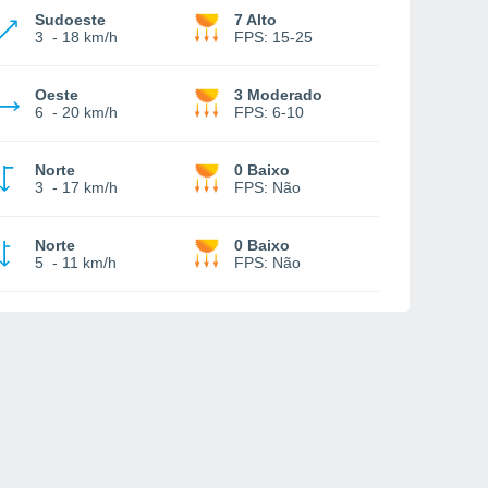
Sudoeste
7 Alto
3
-
18 km/h
FPS:
15-25
Oeste
3 Moderado
6
-
20 km/h
FPS:
6-10
Norte
0 Baixo
3
-
17 km/h
FPS:
Não
Norte
0 Baixo
5
-
11 km/h
FPS:
Não