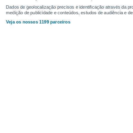
Sexta
7
Sábado
8
Dados de geolocalização precisos e identificação através da pr
medição de publicidade e conteúdos, estudos de audiência e d
Veja os nossos 1199 parceiros
A previsão do tempo por horas: Ved
SEXTA, 07 DE AGOSTO
2 Avisos agora
Risco Significativo
Pela manhã
Trovoada com céu parcialmente
nublado
Nascer do sol às
06h13m
Pôr-do-sol às
20h43m
Primeira luz às
05:39
Última luz às
21:16