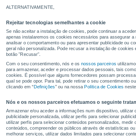
Gráfico do tempo por horas em V
ALTERNATIVAMENTE,
SÍMBOLO
TEMPERATURA
Rejeitar tecnologias semelhantes a cookie
Se não aceitar a instalação de cookies, pode continuar a acede
00
03
06
09
12
15
18
21
00
03
06
09
apenas instalaremos os cookies necessários para assegurar a 
analisar o comportamento ou para apresentar publicidade ou co
geral não personalizada. Pode recusar a instalação de cookies 
botão "Recusar".
Com o seu consentimento, nós e os
nossos parceiros
utilizamo
para armazenar, aceder e processar dados pessoais, tais como a
32°
cookies. É possível que alguns fornecedores possam processa
31°
qual se pode opor. Para tal, pode retirar o seu consentimento 
29°
clicando em “
Definições
” ou na nossa
Política de Cookies
neste
26°
26°
25°
24°
24°
Nós e os nossos parceiros efetuamos o seguinte trata
22°
22°
Armazenar e/ou aceder a informações num dispositivo, utilizar da
21°
publicidade personalizada, utilizar perfis para selecionar public
utilizar perfis para selecionar conteúdos personalizados, med
2.1
2
conteúdos, compreender os públicos através de estatísticas ou
1.2
0.5
melhorar serviços, utilizar dados limitados para selecionar cont
0.2
0.2
0.1