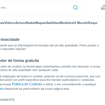
ias
Vídeos
Avisos
Radar
Mapas
Satélites
Modelos
O Mundo
Esqui
privacidade
arantir que as informações fornecidas são de alta qualidade. Pode aceder a
as seguintes opções:
eder de forma gratuita
Gráficos de tempo
ravés de cookies ou tecnologias semelhantes, permite-nos financiar a nossa
teúdos de alta qualidade sem qualquer custo.
a Vargem Do Setúbal -
 a instalação de todos os cookies, próprios ou dos nossos parceiros, que nos
nvolver um perfil específico para lhe mostrar publicidade e conteúdos
Política de Cookies
 na nossa
e retirar o seu consentimento a qualquer
ies
disponível na parte inferior da nossa página web.
IVAMENTE,