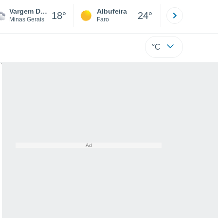
Vargem Do Setúbal
Albufeira
Lisboa
18°
24°
Minas Gerais
Faro
Lisboa
°C