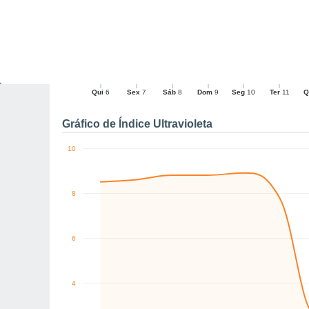
10
10
10
8
7
0
km/h
N
N
N
NE
SE
SE
Qui
6
Sex
7
Sáb
8
Dom
9
Seg
10
Ter
11
Q
Rajadas máximas do ven
Gráfico de Índice Ultravioleta
10
8
6
4