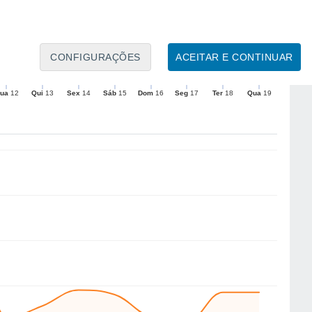
12
10
9
7
7
CONFIGURAÇÕES
ACEITAR E CONTINUAR
E
N
SE
SE
SE
E
E
NE
ua
12
Qui
13
Sex
14
Sáb
15
Dom
16
Seg
17
Ter
18
Qua
19
to
Velocidade média do vento