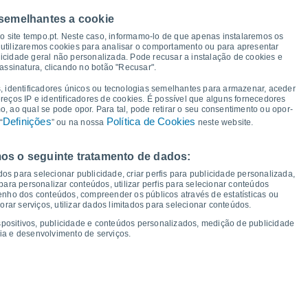
a e ponto de orvalho para os próximos 14 dias
 semelhantes a cookie
so site tempo.pt. Neste caso, informamo-lo de que apenas instalaremos os
35°
utilizaremos cookies para analisar o comportamento ou para apresentar
icidade geral não personalizada. Pode recusar a instalação de cookies e
31°
31°
30°
assinatura, clicando no botão "Recusar".
28°
27°
26°
25°
, identificadores únicos ou tecnologias semelhantes para armazenar, aceder
ereços IP e identificadores de cookies. É possível que alguns fornecedores
20°
 ao qual se pode opor. Para tal, pode retirar o seu consentimento ou opor-
19°
18°
18°
17°
17°
16°
Definições
Política de Cookies
“
” ou na nossa
neste website.
15°
os o seguinte tratamento de dados:
os para selecionar publicidade, criar perfis para publicidade personalizada,
s para personalizar conteúdos, utilizar perfis para selecionar conteúdos
ua
12
Qui
13
Sex
14
Sáb
15
Dom
16
Seg
17
Ter
18
Qua
19
ho dos conteúdos, compreender os públicos através de estatísticas ou
ar serviços, utilizar dados limitados para selecionar conteúdos.
mperatura Mínima
Ponto de orvalho
spositivos, publicidade e conteúdos personalizados, medição de publicidade
ia e desenvolvimento de serviços.
dade para os próximos 14 dias
100
1022
1022