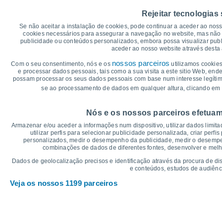
Temperatura Máxima, temperatura mínim
Rejeitar tecnologias
40
Se não aceitar a instalação de cookies, pode continuar a aceder ao nos
35°
35°
cookies necessários para assegurar a navegação no website, mas não 
34°
35
33°
publicidade ou conteúdos personalizados, embora possa visualizar publ
30°
29°
aceder ao nosso website através desta 
30
nossos parceiros
Com o seu consentimento, nós e os
utilizamos cookies
25
e processar dados pessoais, tais como a sua visita a este sitio Web, end
20°
19°
possam processar os seus dados pessoais com base num interesse legítimo,
20
19°
18°
17°
16°
se ao processamento de dados em qualquer altura, clicando em 
15
10
Nós e os nossos parceiros efetuam
°C
Armazenar e/ou aceder a informações num dispositivo, utilizar dados limitad
utilizar perfis para selecionar publicidade personalizada, criar perfi
Qui
6
Sex
7
Sáb
8
Dom
9
Seg
10
Ter
11
Q
personalizados, medir o desempenho da publicidade, medir o desempen
combinações de dados de diferentes fontes, desenvolver e melhor
Temperatura Máxima
Te
Dados de geolocalização precisos e identificação através da procura de di
e conteúdos, estudos de audiênc
Gráficos de Precipitação – Névoa
Veja os nossos 1199 parceiros
Chuva, neve e nebulosi
5