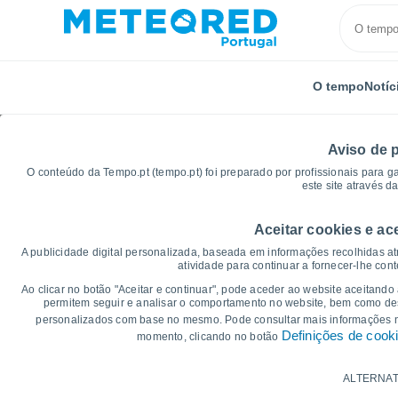
O tempo
Notíc
Aviso de 
O conteúdo da Tempo.pt (tempo.pt) foi preparado por profissionais para g
este site através d
Aceitar cookies e ac
Início
Brasil
Minas Gerais
Vargem Do Setúbal
A publicidade digital personalizada, baseada em informações recolhidas at
atividade para continuar a fornecer-lhe con
Gráficos do tempo par
Ao clicar no botão "Aceitar e continuar", pode aceder ao website aceitando
permitem seguir e analisar o comportamento no website, bem como dese
MG
personalizados com base no mesmo. Pode consultar mais informações
Definições de cook
momento, clicando no botão
14 dias
7 dias
ALTERNAT
Gráficos da Temperatura