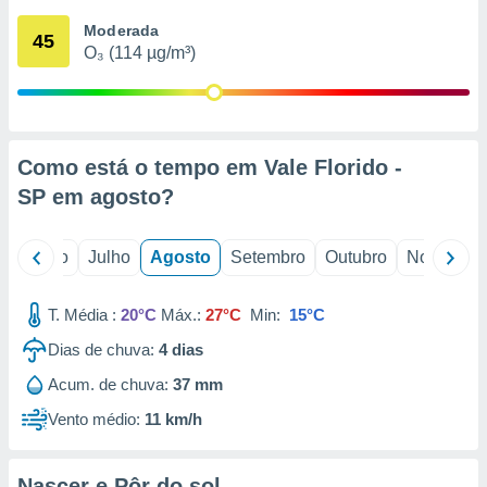
conteúdos.
Moderada
45
O₃ (114 µg/m³)
ção
ão através
de
,
 e
Como está o tempo em Vale Florido -
SP em
agosto
?
dos,
publicidade
s, estudos
o
Junho
Julho
Agosto
Setembro
Outubro
Novembro
a e
mento de
T. Média :
20°C
Máx.:
27°C
Min:
15°C
ossos 1199
Dias de chuva:
4
dias
eiros
Acum. de chuva:
37 mm
Vento médio:
11 km/h
Nascer e Pôr do sol