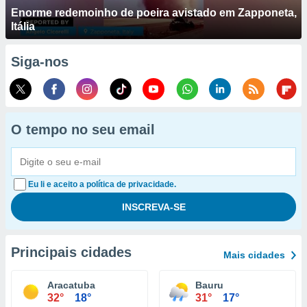
Enorme redemoinho de poeira avistado em Zapponeta,
Itália
Siga-nos
O tempo no seu email
Eu li e aceito a política de privacidade.
Principais cidades
Mais cidades
Aracatuba
Bauru
32°
18°
31°
17°