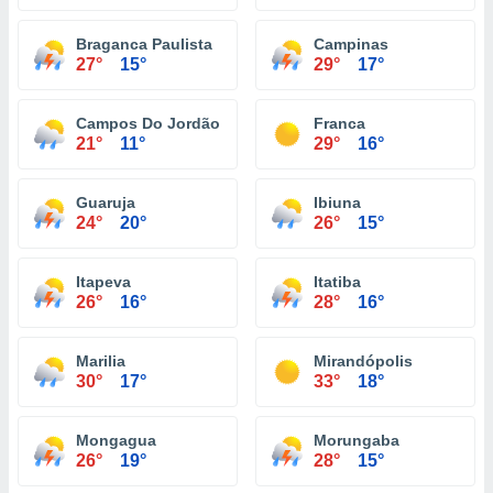
Braganca Paulista
Campinas
27°
15°
29°
17°
Campos Do Jordão
Franca
21°
11°
29°
16°
Guaruja
Ibiuna
24°
20°
26°
15°
Itapeva
Itatiba
26°
16°
28°
16°
Marilia
Mirandópolis
30°
17°
33°
18°
Mongagua
Morungaba
26°
19°
28°
15°