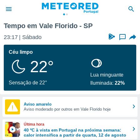
Tempo em Vale Florido - SP
de
23:17
Sábado
...
 da
empo.pt) foi
Céu limpo
or
22°
is para
e as
 fornecidas
Lua minguante
 qualidade.
Sensação de 22°
Iluminada:
22%
r a este
s das
opções:
Aviso amarelo
Aviso moderado por outros em Vale Florido hoje
ookies e
 forma
Última hora
e digital
40 ºC à vista em Portugal na próxima semana:
calor intensifica a partir de quarta, 12 de agosto
da,