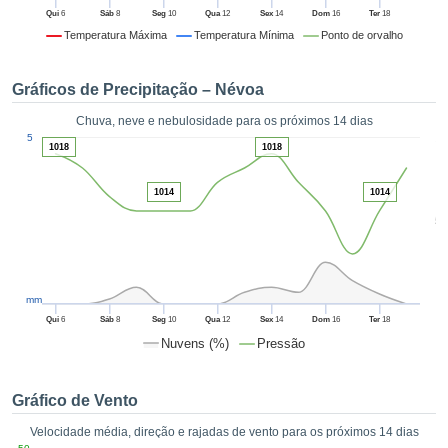
da em
Qui
6
Sáb
8
Seg
10
Qua
12
Sex
14
Dom
16
Ter
18
 recolhidas
Temperatura Máxima
Temperatura Mínima
Ponto de orvalho
 cookies ou
logias
s, permite-
Gráficos de Precipitação – Névoa
iar a nossa
de para
Chuva, neve e nebulosidade para os próximos 14 dias
ACEITAR
1
a fornecer-
5
E
1018
1018
dos de alta
CONTINUAR
ade sem
1014
1014
r custo.
CONFIGURAÇÕES
5
 no botão
continuar",
eder ao
ceitando a
mm
de todos os
róprios ou
Qui
6
Sáb
8
Seg
10
Qua
12
Sex
14
Dom
16
Ter
18
 parceiros,
Nuvens (%)
Pressão
permitem
analisar o
mento no
Gráfico de Vento
 bem como
Velocidade média, direção e rajadas de vento para os próximos 14 dias
r um perfil