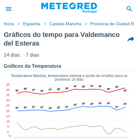
Início
Espanha
Castela-Mancha
Província de Ciudad Rea
o de
Gráficos do tempo para Valdemanco
cidade
del Esteras
eúdo da
empo.pt) foi
14 dias
7 dias
ado por
nais para
Gráficos da Temperatura
r que as
 fornecidas
Temperatura Máxima, temperatura mínima e ponto de orvalho para os
 qualidade.
próximos 14 dias
er a este
45
41°
40°
40°
40°
40°
38°
38°
avés das
38°
40
38°
37°
37°
36°
42°
36°
35
s opções:
30
24°
24°
24°
24°
24°
23°
25
cookies e
21°
21°
21°
21°
20°
20°
20°
20°
20
de forma
15
uita
10
5
ade digital
0
lizada,
°C