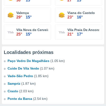
30°
15°
27°
15°
Valença
Viana do Castelo
29°
15°
23°
16°
Vila Nova de Cerveira
Vila Praia De Ancora
25°
15°
21°
17°
Localidades próximas
Paço Vedro De Magalhães
(1.05 km)
Cuide De Vila Verde
(1.07 km)
Vade-São Pedro
(1.85 km)
Sampriz
(1.87 km)
Crasto
(2.03 km)
Ponte da Barca
(2.54 km)