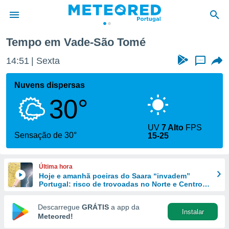
Tempo em Vade-São Tomé
de
14:51
Sexta
...
 da
empo.pt) foi
Nuvens dispersas
or
30°
is para
e as
 fornecidas
UV
7 Alto
FPS
 qualidade.
Sensação de 30°
15-25
r a este
s das
opções:
Última hora
Hoje e amanhã poeiras do Saara “invadem”
ookies e
Portugal: risco de trovoadas no Norte e Centro
 forma
aumenta
Descarregue
GRÁTIS
a app da
Instalar
e digital
Meteored!
da,