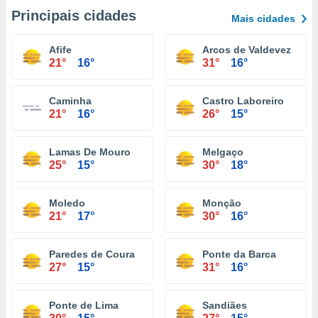
Principais cidades
Mais cidades
Afife
Arcos de Valdevez
21°
16°
31°
16°
Caminha
Castro Laboreiro
21°
16°
26°
15°
Lamas De Mouro
Melgaço
25°
15°
30°
18°
Moledo
Monção
21°
17°
30°
16°
Paredes de Coura
Ponte da Barca
27°
15°
31°
16°
Ponte de Lima
Sandiães