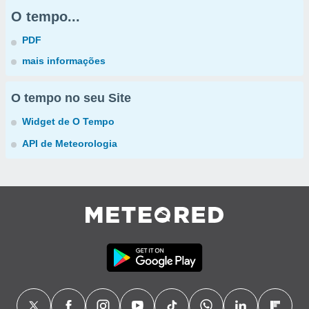
O tempo...
PDF
mais informações
O tempo no seu Site
Widget de O Tempo
API de Meteorologia