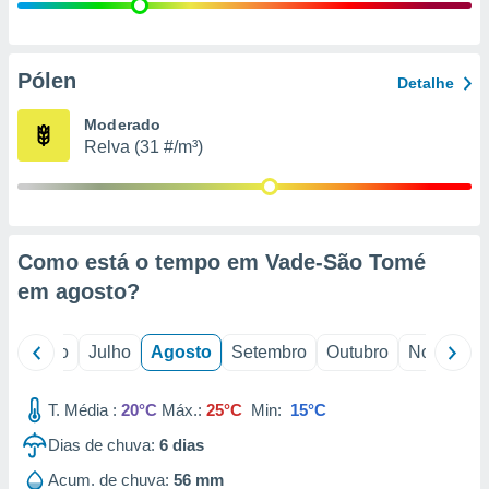
conteúdos.
ção
Pólen
Detalhe
ão através
de
Moderado
,
Relva (31 #/m³)
 e
dos,
publicidade
s, estudos
Como está o tempo em Vade-São Tomé
a e
mento de
em
agosto
?
ossos 1199
o
Junho
Julho
Agosto
Setembro
Outubro
Novembro
eiros
T. Média :
20°C
Máx.:
25°C
Min:
15°C
Dias de chuva:
6
dias
Acum. de chuva:
56 mm