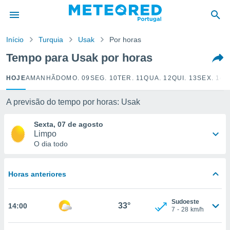
de
Início
Turquia
Usak
Por horas
 da
empo.pt) foi
Tempo para Usak por horas
or
is para
HOJE
AMANHÃ
DOMO. 09
SEG. 10
TER. 11
QUA. 12
QUI. 13
SEX. 14
S
e as
 fornecidas
 qualidade.
A previsão do tempo por horas: Usak
r a este
s das
Sexta, 07 de agosto
opções:
Limpo
O dia todo
ookies e
 forma
Horas anteriores
e digital
da,
Sudoeste
m
33°
14:00
7
-
28
km/h
 recolhidas
cookies ou