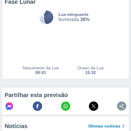
Fase Lunar
Lua minguante
nto, nós e
Iluminada
36%
arceiros
cookies,
ores únicos
ias
s para
 aceder e
dados
ais como a
Nascimento da Lua
Ocaso da Lua
 este sitio
00:01
15:32
eços IP e
ores de
possível
Partilhar esta previsão
es possam
os seus
oais com
nteresse
o qual se
ara tal,
Notícias
Últimas notícias
 o seu