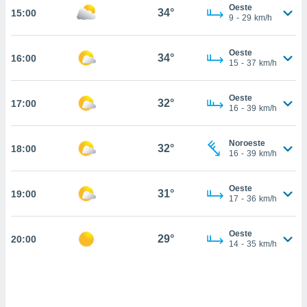
Oeste
34°
15:00
, permite-
9
-
29
km/h
ar a nossa
ara
ACEITAR
Oeste
 fornecer-
34°
16:00
E
15
-
37
km/h
os de alta
CONTINUAR
sem
sto.
Oeste
32°
17:00
CONFIGURAÇÕES
16
-
39
km/h
o botão
ontinuar",
r ao
Noroeste
32°
18:00
16
-
39
km/h
itando a
de todos os
óprios ou
Oeste
31°
19:00
parceiros,
17
-
36
km/h
rmitem
lisar o
nto no
Oeste
29°
20:00
14
-
35
km/h
em como
 um perfil
para lhe
licidade e