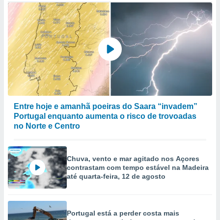
to ou opor-
essamento
m qualquer
ando em “
 ou na
 Cookies
te.
 nossos
Entre hoje e amanhã poeiras do Saara “invadem”
s o
Portugal enquanto aumenta o risco de trovoadas
no Norte e Centro
o de
e/ou aceder
Chuva, vento e mar agitado nos Açores
ões num
contrastam com tempo estável na Madeira
utilizar
até quarta-feira, 12 de agosto
ados para
publicidade,
 para
Portugal está a perder costa mais
a, utilizar