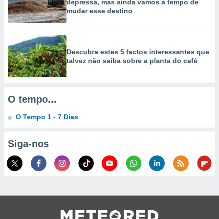
depressa, mas ainda vamos a tempo de
selecionar
mudar esse destino
a, criar
personalizar
tilizar
Descubra estes 5 factos interessantes que
selecionar
talvez não saiba sobre a planta do café
dos, medir
nho da
, medir o
O tempo...
o dos
O Tempo 1 - 7 Dias
r os
ravés de
s ou
Siga-nos
s de dados
es fontes,
 e melhorar
ilizar dados
ara
conteúdos.
ção