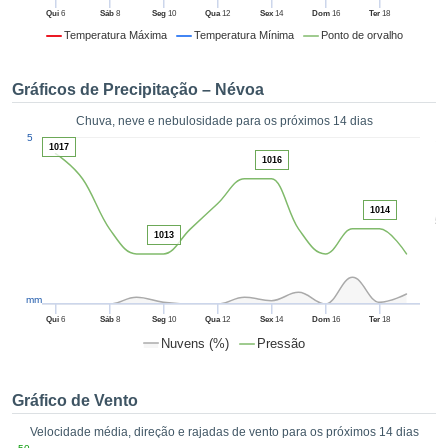
da em
Qui
6
Sáb
8
Seg
10
Qua
12
Sex
14
Dom
16
Ter
18
 recolhidas
Temperatura Máxima
Temperatura Mínima
Ponto de orvalho
 cookies ou
logias
s, permite-
Gráficos de Precipitação – Névoa
iar a nossa
de para
Chuva, neve e nebulosidade para os próximos 14 dias
ACEITAR
1
a fornecer-
5
E
1017
dos de alta
1016
CONTINUAR
ade sem
r custo.
1014
CONFIGURAÇÕES
5
 no botão
1013
continuar",
eder ao
ceitando a
mm
de todos os
róprios ou
Qui
6
Sáb
8
Seg
10
Qua
12
Sex
14
Dom
16
Ter
18
 parceiros,
Nuvens (%)
Pressão
permitem
analisar o
mento no
Gráfico de Vento
 bem como
Velocidade média, direção e rajadas de vento para os próximos 14 dias
r um perfil