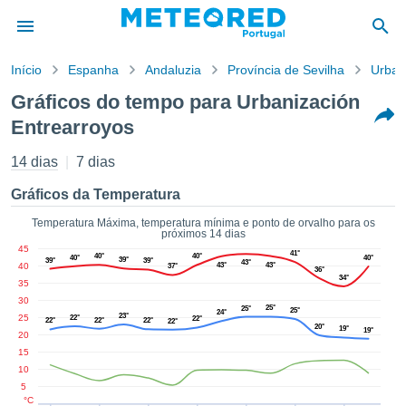
Início
Espanha
Andaluzia
Província de Sevilha
Urban
o de
Gráficos do tempo para Urbanización
cidade
Entrearroyos
eúdo da
empo.pt) foi
14 dias
7 dias
ado por
nais para
Gráficos da Temperatura
r que as
 fornecidas
Temperatura Máxima, temperatura mínima e ponto de orvalho para os
 qualidade.
próximos 14 dias
er a este
45
41°
40°
40°
40°
40°
39°
39°
39°
avés das
43°
40
43°
43°
37°
36°
34°
s opções:
35
30
25°
25°
25°
24°
cookies e
23°
25
22°
22°
22°
22°
22°
22°
20°
19°
19°
de forma
20
uita
15
10
ade digital
5
lizada,
°C