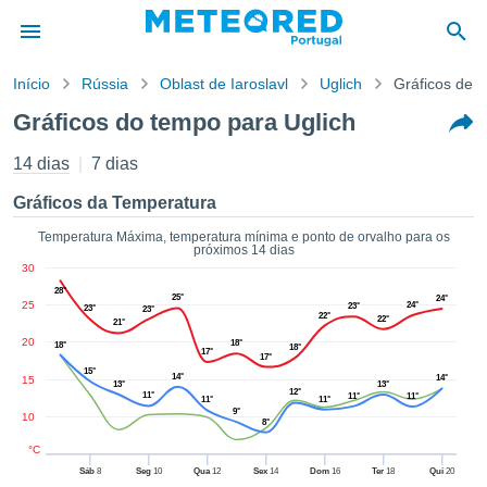
Início
Rússia
Oblast de Iaroslavl
Uglich
Gráficos de 
o de
Gráficos do tempo para Uglich
cidade
eúdo da
14 dias
7 dias
empo.pt) foi
ado por
Gráficos da Temperatura
nais para
r que as
Temperatura Máxima, temperatura mínima e ponto de orvalho para os
próximos 14 dias
 fornecidas
30
 qualidade.
28°
er a este
25°
24°
25
24°
23°
23°
23°
avés das
22°
22°
21°
s opções:
20
18°
18°
18°
17°
17°
15°
14°
cookies e
14°
15
13°
13°
12°
11°
11°
11°
de forma
11°
11°
9°
10
uita
8°
ade digital
°C
lizada,
Sáb
8
Seg
10
Qua
12
Sex
14
Dom
16
Ter
18
Qui
20