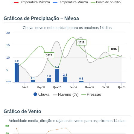
da em
Temperatura Máxima
Temperatura Mínima
Ponto de orvalho
 recolhidas
 cookies ou
Gráficos de Precipitação – Névoa
logias
s, permite-
Chuva, neve e nebulosidade para os próximos 14 dias
iar a nossa
1
20
de para
ACEITAR
a fornecer-
1018
E
15
dos de alta
1015
CONTINUAR
ade sem
1012
5
10
r custo.
7.9
CONFIGURAÇÕES
 no botão
5.4
5
continuar",
2.4
1.8
1.1
eder ao
0.8
mm
ceitando a
Sáb
8
Seg
10
Qua
12
Sex
14
Dom
16
Ter
18
Qui
20
de todos os
Chuva
Nuvens (%)
Pressão
róprios ou
 parceiros,
permitem
Gráfico de Vento
analisar o
mento no
Velocidade média, direção e rajadas de vento para os próximos 14 dias
 bem como
50
r um perfil
40