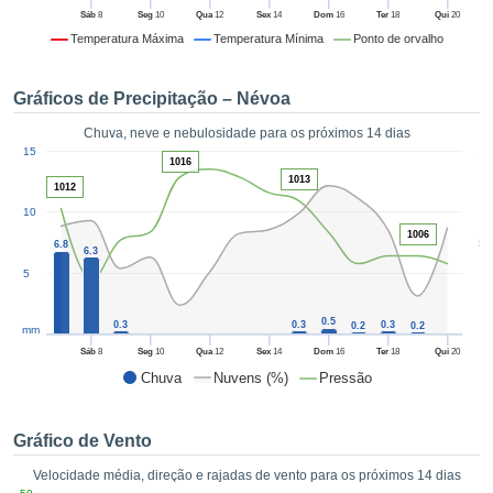
da em
Sáb
8
Seg
10
Qua
12
Sex
14
Dom
16
Ter
18
Qui
20
 recolhidas
Temperatura Máxima
Temperatura Mínima
Ponto de orvalho
 cookies ou
logias
s, permite-
Gráficos de Precipitação – Névoa
iar a nossa
de para
Chuva, neve e nebulosidade para os próximos 14 dias
ACEITAR
1
a fornecer-
15
E
1016
dos de alta
1013
CONTINUAR
1012
ade sem
10
r custo.
CONFIGURAÇÕES
1006
5
6.8
 no botão
6.3
continuar",
5
eder ao
ceitando a
0.5
0.3
0.3
0.3
0.2
0.2
mm
de todos os
róprios ou
Sáb
8
Seg
10
Qua
12
Sex
14
Dom
16
Ter
18
Qui
20
 parceiros,
Chuva
Nuvens (%)
Pressão
permitem
analisar o
mento no
Gráfico de Vento
 bem como
Velocidade média, direção e rajadas de vento para os próximos 14 dias
r um perfil