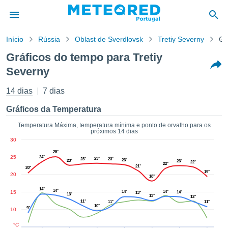
Início
Rússia
Oblast de Sverdlovsk
Tretiy Severny
Gr
o de
Gráficos do tempo para Tretiy
cidade
Severny
eúdo da
empo.pt) foi
14 dias
7 dias
ado por
nais para
Gráficos da Temperatura
r que as
 fornecidas
Temperatura Máxima, temperatura mínima e ponto de orvalho para os
 qualidade.
próximos 14 dias
er a este
30
avés das
25°
25
s opções:
24°
23°
23°
23°
23°
23°
23°
22°
22°
21°
20°
19°
20
18°
cookies e
de forma
14°
14°
15
14°
14°
14°
13°
13°
13°
uita
12°
11°
11°
11°
10°
9°
10
ade digital
lizada,
°C