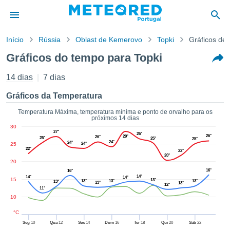
Início
Rússia
Oblast de Kemerovo
Topki
Gráficos de
o de
Gráficos do tempo para Topki
cidade
eúdo da
14 dias
7 dias
empo.pt) foi
ado por
Gráficos da Temperatura
nais para
r que as
Temperatura Máxima, temperatura mínima e ponto de orvalho para os
próximos 14 dias
 fornecidas
30
 qualidade.
27°
26°
26°
29°
26°
25°
25°
er a este
25°
24°
24°
25
24°
avés das
22°
22°
20°
s opções:
20
16°
16°
14°
14°
14°
cookies e
15
13°
13°
13°
13°
13°
13°
13°
12°
de forma
11°
10
uita
ade digital
°C
lizada,
Seg
10
Qua
12
Sex
14
Dom
16
Ter
18
Qui
20
Sáb
22