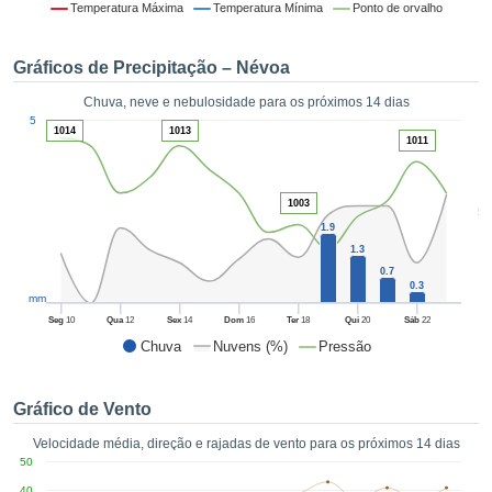
da em
Temperatura Máxima
Temperatura Mínima
Ponto de orvalho
 recolhidas
 cookies ou
Gráficos de Precipitação – Névoa
logias
s, permite-
Chuva, neve e nebulosidade para os próximos 14 dias
iar a nossa
1
5
de para
1014
1013
ACEITAR
1011
a fornecer-
E
dos de alta
CONTINUAR
ade sem
1003
5
r custo.
1.9
CONFIGURAÇÕES
 no botão
1.3
continuar",
0.7
0.3
eder ao
mm
ceitando a
Seg
10
Qua
12
Sex
14
Dom
16
Ter
18
Qui
20
Sáb
22
de todos os
Chuva
Nuvens (%)
Pressão
róprios ou
 parceiros,
permitem
Gráfico de Vento
analisar o
mento no
Velocidade média, direção e rajadas de vento para os próximos 14 dias
 bem como
50
r um perfil
40