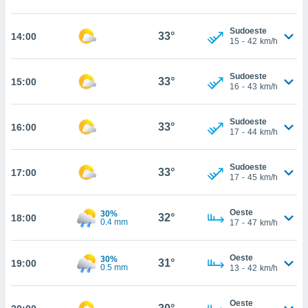
, permite-
ar a nossa
Sudoeste
33°
14:00
15
-
42
km/h
ara
ACEITAR
 fornecer-
E
os de alta
CONTINUAR
Sudoeste
33°
15:00
sem
16
-
43
km/h
sto.
CONFIGURAÇÕES
o botão
Sudoeste
33°
16:00
ontinuar",
17
-
44
km/h
r ao
itando a
Sudoeste
de todos os
33°
17:00
17
-
45
km/h
óprios ou
parceiros,
rmitem
Oeste
30%
32°
18:00
lisar o
0.4 mm
17
-
47
km/h
nto no
em como
Oeste
30%
 um perfil
31°
19:00
0.5 mm
13
-
42
km/h
para lhe
licidade e
Oeste