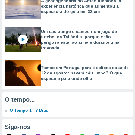
A geoengenharia no Ártico funciona: a
selecionar
experiência histórica que aumentou a
espessura do gelo em 32 cm
a, criar
personalizar
tilizar
Um raio atinge o campo num jogo de
selecionar
futebol na Tailândia: porque é tão
perigoso estar ao ar livre durante uma
dos, medir
trovoada
nho da
, medir o
o dos
Tempo em Portugal para o eclipse solar de
r os
12 de agosto: haverá céu limpo? O que
ravés de
esperar e para onde olhar
s ou
s de dados
es fontes,
O tempo...
 e melhorar
ilizar dados
O Tempo 1 - 7 Dias
ara
conteúdos.
Siga-nos
ção