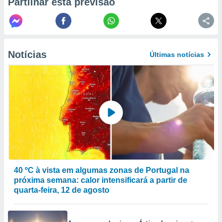
Partilhar esta previsão
to ou opor-
essamento
m qualquer
ando em “
 ou na
Notícias
Últimas notícias
 Cookies
te.
 nossos
s o
o de
e/ou aceder
ões num
40 ºC à vista em algumas zonas de Portugal na
utilizar
próxima semana: calor intensificará a partir de
ados para
quarta-feira, 12 de agosto
publicidade,
 para
a, utilizar