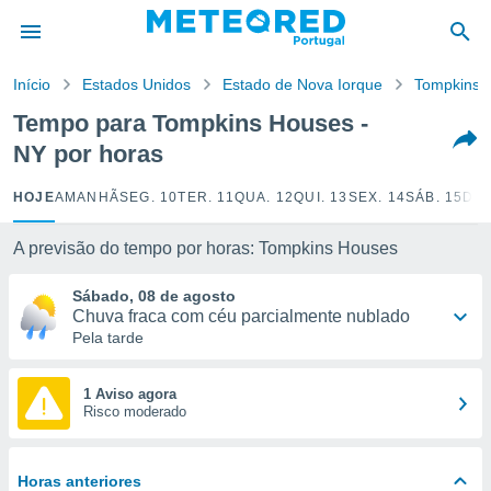
de
Início
Estados Unidos
Estado de Nova Iorque
Tompkins 
 da
empo.pt) foi
Tempo para Tompkins Houses -
or
NY por horas
is para
e as
 fornecidas
HOJE
AMANHÃ
SEG. 10
TER. 11
QUA. 12
QUI. 13
SEX. 14
SÁB. 15
DOM
 qualidade.
r a este
A previsão do tempo por horas: Tompkins Houses
s das
opções:
Sábado, 08 de agosto
Chuva fraca com céu parcialmente nublado
ookies e
Pela tarde
 forma
e digital
1 Aviso agora
Risco moderado
da,
m
 recolhidas
cookies ou
Horas anteriores