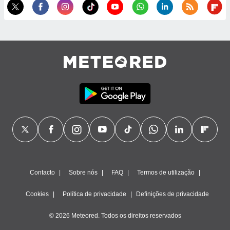
ão através
de
,
 e
dos,
publicidade
s, estudos
a e
mento de
ossos 1199
eiros
Contacto
Sobre nós
FAQ
Termos de utilização
Cookies
Política de privacidade
Definições de privacidade
© 2026 Meteored. Todos os direitos reservados