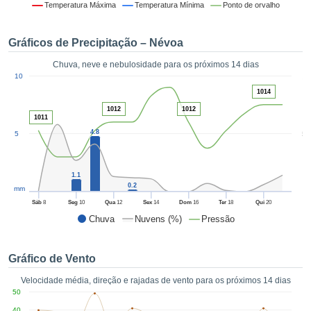
da em
Temperatura Máxima
Temperatura Mínima
Ponto de orvalho
 recolhidas
 cookies ou
Gráficos de Precipitação – Névoa
logias
s, permite-
Chuva, neve e nebulosidade para os próximos 14 dias
iar a nossa
1
10
de para
ACEITAR
1014
a fornecer-
E
dos de alta
1012
1012
CONTINUAR
1011
ade sem
4.8
5
5
r custo.
CONFIGURAÇÕES
 no botão
continuar",
1.1
eder ao
0.2
mm
ceitando a
Sáb
8
Seg
10
Qua
12
Sex
14
Dom
16
Ter
18
Qui
20
de todos os
Chuva
Nuvens (%)
Pressão
róprios ou
 parceiros,
permitem
Gráfico de Vento
analisar o
mento no
Velocidade média, direção e rajadas de vento para os próximos 14 dias
 bem como
50
r um perfil
40