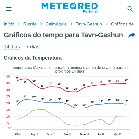
Início
Rússia
Calmúquia
Tavn-Gashun
Gráficos de t
o de
Gráficos do tempo para Tavn-Gashun
cidade
eúdo da
14 dias
7 dias
empo.pt) foi
ado por
Gráficos da Temperatura
nais para
r que as
Temperatura Máxima, temperatura mínima e ponto de orvalho para os
próximos 14 dias
 fornecidas
40
37°
 qualidade.
35°
34°
34°
34°
38°
34°
35
33°
32°
er a este
32°
32°
31°
29°
28°
30
avés das
s opções:
25
23°
22°
21°
21°
20°
20°
20°
19°
19°
19°
19°
18°
20
16°
16°
cookies e
15
de forma
10
uita
5
ade digital
°C
lizada,
Sáb
8
Seg
10
Qua
12
Sex
14
Dom
16
Ter
18
Qui
20