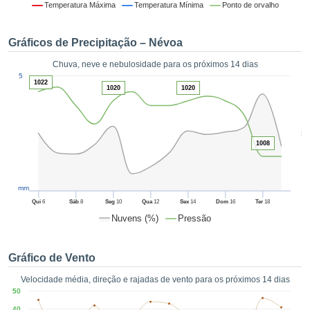
da em
Temperatura Máxima
Temperatura Mínima
Ponto de orvalho
 recolhidas
 cookies ou
Gráficos de Precipitação – Névoa
logias
s, permite-
Chuva, neve e nebulosidade para os próximos 14 dias
iar a nossa
1
5
de para
1022
ACEITAR
1020
1020
a fornecer-
E
dos de alta
CONTINUAR
ade sem
5
r custo.
1008
CONFIGURAÇÕES
 no botão
continuar",
eder ao
mm
ceitando a
Qui
6
Sáb
8
Seg
10
Qua
12
Sex
14
Dom
16
Ter
18
de todos os
Nuvens (%)
Pressão
róprios ou
 parceiros,
permitem
Gráfico de Vento
analisar o
mento no
Velocidade média, direção e rajadas de vento para os próximos 14 dias
 bem como
50
r um perfil
40