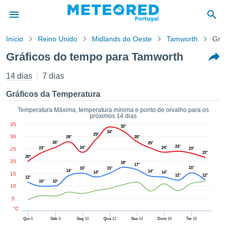
Início
Reino Unido
Midlands do Oeste
Tamworth
Grá
o de
Gráficos do tempo para Tamworth
cidade
eúdo da
14 dias
7 dias
empo.pt) foi
ado por
Gráficos da Temperatura
nais para
r que as
Temperatura Máxima, temperatura mínima e ponto de orvalho para os
próximos 14 dias
 fornecidas
35
32°
 qualidade.
34°
29°
30
er a este
28°
28°
26°
25°
avés das
24°
24°
24°
23°
25
23°
22°
s opções:
20°
20
18°
17°
15°
15°
15°
14°
14°
14°
14°
15
cookies e
12°
12°
12°
10°
10°
de forma
10
uita
5
ade digital
°C
lizada,
Qui
6
Sáb
8
Seg
10
Qua
12
Sex
14
Dom
16
Ter
18