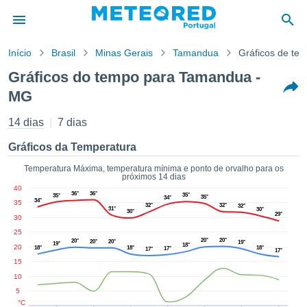
Início
Brasil
Minas Gerais
Tamandua
Gráficos de te
o de
Gráficos do tempo para Tamandua -
cidade
MG
eúdo da
empo.pt) foi
14 dias
7 dias
ado por
nais para
Gráficos da Temperatura
r que as
 fornecidas
Temperatura Máxima, temperatura mínima e ponto de orvalho para os
 qualidade.
próximos 14 dias
er a este
40
36°
36°
35°
35°
35°
34°
avés das
34°
35
32°
32°
32°
31°
30°
s opções:
30°
29°
30
25
cookies e
20°
20°
20°
20°
20°
19°
19°
18°
20
18°
18°
18°
17°
17°
17°
de forma
15
uita
10
ade digital
5
lizada,
°C