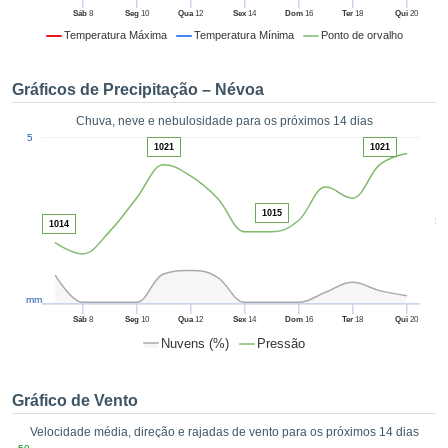
da em
Sáb
8
Seg
10
Qua
12
Sex
14
Dom
16
Ter
18
Qui
20
 recolhidas
Temperatura Máxima
Temperatura Mínima
Ponto de orvalho
 cookies ou
logias
s, permite-
Gráficos de Precipitação – Névoa
iar a nossa
de para
Chuva, neve e nebulosidade para os próximos 14 dias
ACEITAR
1
a fornecer-
5
E
1021
1021
dos de alta
CONTINUAR
ade sem
r custo.
CONFIGURAÇÕES
1015
5
 no botão
1014
continuar",
eder ao
ceitando a
mm
de todos os
róprios ou
Sáb
8
Seg
10
Qua
12
Sex
14
Dom
16
Ter
18
Qui
20
 parceiros,
Nuvens (%)
Pressão
permitem
analisar o
mento no
Gráfico de Vento
 bem como
Velocidade média, direção e rajadas de vento para os próximos 14 dias
r um perfil