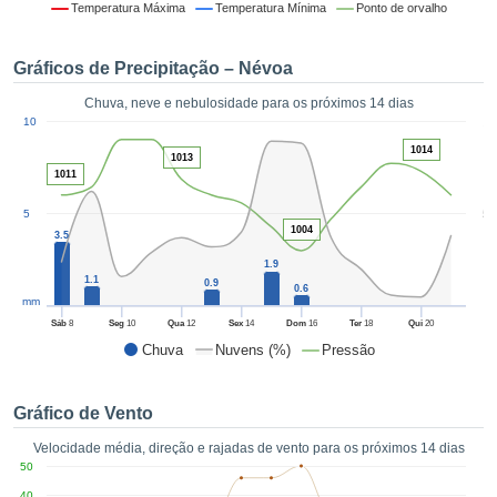
da em
Temperatura Máxima
Temperatura Mínima
Ponto de orvalho
 recolhidas
 cookies ou
Gráficos de Precipitação – Névoa
logias
s, permite-
Chuva, neve e nebulosidade para os próximos 14 dias
iar a nossa
1
10
de para
ACEITAR
1014
a fornecer-
1013
E
dos de alta
1011
CONTINUAR
ade sem
5
5
r custo.
1004
3.5
CONFIGURAÇÕES
 no botão
1.9
continuar",
1.1
0.9
0.6
eder ao
mm
ceitando a
Sáb
8
Seg
10
Qua
12
Sex
14
Dom
16
Ter
18
Qui
20
de todos os
Chuva
Nuvens (%)
Pressão
róprios ou
 parceiros,
permitem
Gráfico de Vento
analisar o
mento no
Velocidade média, direção e rajadas de vento para os próximos 14 dias
 bem como
50
r um perfil
40