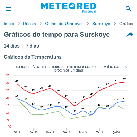
Início
Rússia
Oblast de Ulianovsk
Surskoye
Gráficos
o de
Gráficos do tempo para Surskoye
cidade
eúdo da
14 dias
7 dias
empo.pt) foi
ado por
Gráficos da Temperatura
nais para
r que as
Temperatura Máxima, temperatura mínima e ponto de orvalho para os
próximos 14 dias
 fornecidas
35
 qualidade.
30°
30°
29°
30
er a este
27°
26°
25°
25°
25°
avés das
25
23°
22°
21°
s opções:
19°
19°
20
18°
18°
17°
16°
15°
14°
14°
13°
15
13°
13°
cookies e
12°
12°
11°
9°
9°
de forma
10
uita
5
ade digital
°C
lizada,
Sáb
8
Seg
10
Qua
12
Sex
14
Dom
16
Ter
18
Qui
20