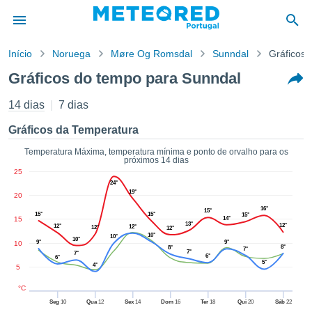
Início
Noruega
Møre Og Romsdal
Sunndal
Gráficos 
o de
Gráficos do tempo para Sunndal
cidade
eúdo da
14 dias
7 dias
empo.pt) foi
ado por
Gráficos da Temperatura
nais para
r que as
Temperatura Máxima, temperatura mínima e ponto de orvalho para os
próximos 14 dias
 fornecidas
25
 qualidade.
24°
er a este
19°
20
avés das
16°
15°
15°
15°
s opções:
15°
15
14°
13°
12°
12°
12°
12°
12°
10°
10°
10°
cookies e
9°
9°
10
8°
8°
7°
7°
7°
de forma
6°
6°
5°
4°
5
uita
ade digital
°C
lizada,
Seg
10
Qua
12
Sex
14
Dom
16
Ter
18
Qui
20
Sáb
22