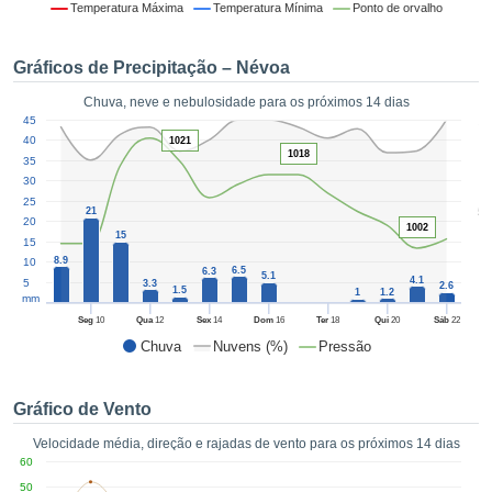
da em
Temperatura Máxima
Temperatura Mínima
Ponto de orvalho
 recolhidas
 cookies ou
Gráficos de Precipitação – Névoa
logias
s, permite-
Chuva, neve e nebulosidade para os próximos 14 dias
iar a nossa
1
45
de para
ACEITAR
40
1021
a fornecer-
1018
E
35
dos de alta
30
CONTINUAR
ade sem
25
5
21
r custo.
20
1002
CONFIGURAÇÕES
15
15
 no botão
8.9
10
continuar",
6.5
6.3
5.1
4.1
5
3.3
2.6
eder ao
1.5
1
1.2
mm
ceitando a
Seg
10
Qua
12
Sex
14
Dom
16
Ter
18
Qui
20
Sáb
22
de todos os
Chuva
Nuvens (%)
Pressão
róprios ou
 parceiros,
permitem
Gráfico de Vento
analisar o
mento no
Velocidade média, direção e rajadas de vento para os próximos 14 dias
 bem como
60
r um perfil
50