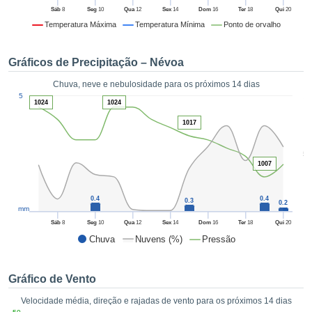
da em
Sáb
8
Seg
10
Qua
12
Sex
14
Dom
16
Ter
18
Qui
20
 recolhidas
Temperatura Máxima
Temperatura Mínima
Ponto de orvalho
 cookies ou
logias
s, permite-
Gráficos de Precipitação – Névoa
iar a nossa
de para
Chuva, neve e nebulosidade para os próximos 14 dias
ACEITAR
1
a fornecer-
5
E
1024
1024
dos de alta
CONTINUAR
ade sem
1017
r custo.
CONFIGURAÇÕES
5
 no botão
1007
continuar",
eder ao
ceitando a
0.4
0.4
0.3
0.2
mm
de todos os
róprios ou
Sáb
8
Seg
10
Qua
12
Sex
14
Dom
16
Ter
18
Qui
20
 parceiros,
Chuva
Nuvens (%)
Pressão
permitem
analisar o
mento no
Gráfico de Vento
 bem como
Velocidade média, direção e rajadas de vento para os próximos 14 dias
r um perfil