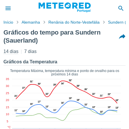
Início
Alemanha
Renânia do Norte-Vestefália
Sundern (S
o de
Gráficos do tempo para Sundern
cidade
(Sauerland)
eúdo da
empo.pt) foi
14 dias
7 dias
ado por
nais para
Gráficos da Temperatura
r que as
 fornecidas
Temperatura Máxima, temperatura mínima e ponto de orvalho para os
 qualidade.
próximos 14 dias
er a este
35
32°
31°
avés das
34°
30°
29°
30
28°
27°
s opções:
26°
25
22°
22°
22°
21°
21°
19°
20
cookies e
18°
18°
17°
16°
15°
15°
de forma
13°
15
13°
13°
13°
11°
11°
uita
10°
10°
10
ade digital
5
lizada,
°C