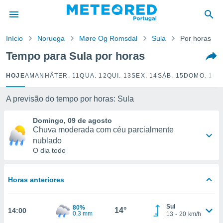
de
Início
Noruega
Møre Og Romsdal
Sula
Por horas
 da
empo.pt) foi
Tempo para Sula por horas
or
is para
HOJE
AMANHÃ
TER. 11
QUA. 12
QUI. 13
SEX. 14
SÁB. 15
DOMO. 16
S
e as
 fornecidas
 qualidade.
A previsão do tempo por horas: Sula
r a este
s das
Domingo, 09 de agosto
opções:
Chuva moderada com céu parcialmente
nublado
ookies e
O dia todo
 forma
e digital
Horas anteriores
da,
m
Sul
 recolhidas
80%
14°
14:00
0.3 mm
13
-
20
km/h
cookies ou