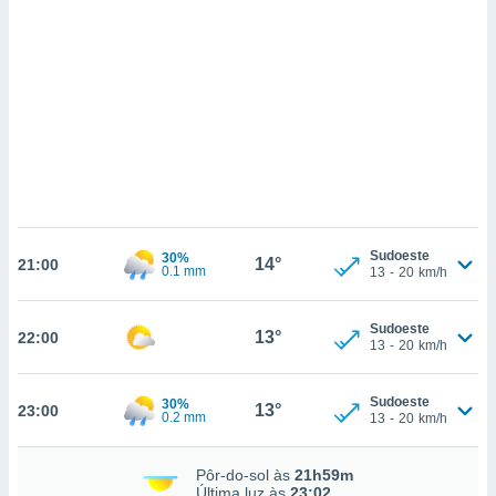
ados com
esmo. Pode
ais
s na nossa
 Cookies
e
u
nto a
omento,
 botão
de cookies
na parte
nossa
Sudoeste
30%
.
14°
21:00
0.1 mm
13
-
20
km/h
IVAMENTE,
Sudoeste
13°
22:00
13
-
20
km/h
as
tes a
Sudoeste
30%
13°
23:00
0.2 mm
13
-
20
km/h
tar a
de cookies,
Pôr-do-sol às
21h59m
uar a
Última luz às
23:02