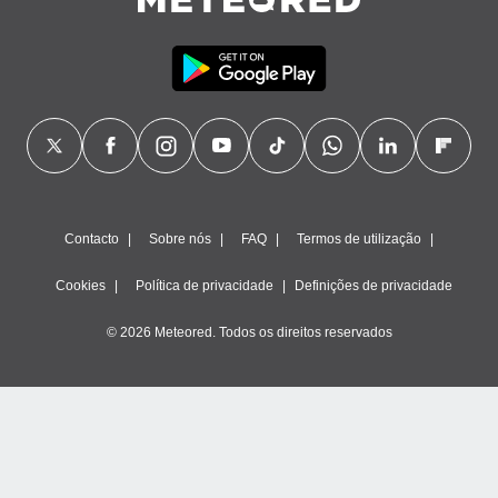
ão através
de
,
 e
dos,
publicidade
s, estudos
a e
mento de
Contacto
Sobre nós
FAQ
Termos de utilização
ossos 1199
Cookies
Política de privacidade
Definições de privacidade
eiros
© 2026 Meteored. Todos os direitos reservados