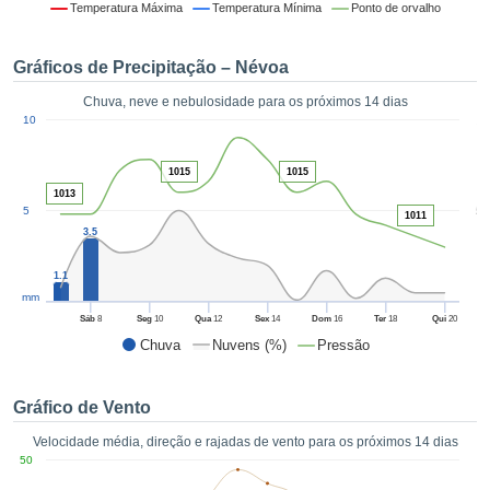
da em
Temperatura Máxima
Temperatura Mínima
Ponto de orvalho
 recolhidas
 cookies ou
Gráficos de Precipitação – Névoa
logias
s, permite-
Chuva, neve e nebulosidade para os próximos 14 dias
iar a nossa
1
10
de para
ACEITAR
a fornecer-
E
dos de alta
1015
1015
CONTINUAR
ade sem
1013
5
5
r custo.
1011
3.5
CONFIGURAÇÕES
 no botão
continuar",
1.1
eder ao
mm
ceitando a
Sáb
8
Seg
10
Qua
12
Sex
14
Dom
16
Ter
18
Qui
20
de todos os
Chuva
Nuvens (%)
Pressão
róprios ou
 parceiros,
permitem
Gráfico de Vento
analisar o
mento no
Velocidade média, direção e rajadas de vento para os próximos 14 dias
 bem como
50
r um perfil