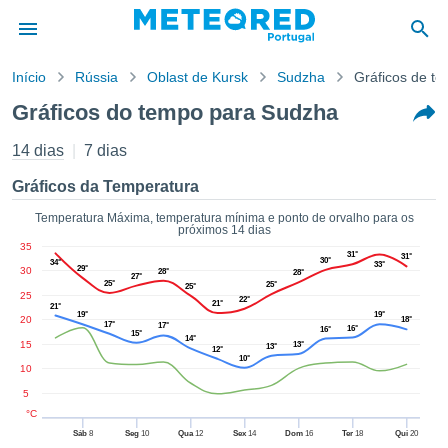
Início
Rússia
Oblast de Kursk
Sudzha
Gráficos de t
o de
Gráficos do tempo para Sudzha
cidade
eúdo da
14 dias
7 dias
empo.pt) foi
ado por
Gráficos da Temperatura
nais para
r que as
Temperatura Máxima, temperatura mínima e ponto de orvalho para os
próximos 14 dias
 fornecidas
35
 qualidade.
31°
31°
30°
34°
33°
29°
30
er a este
28°
28°
27°
25°
25°
25°
avés das
25
22°
21°
21°
s opções:
19°
19°
20
18°
17°
17°
16°
16°
15°
14°
15
13°
13°
cookies e
12°
10°
de forma
10
uita
5
ade digital
°C
lizada,
Sáb
8
Seg
10
Qua
12
Sex
14
Dom
16
Ter
18
Qui
20